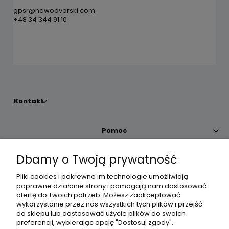
gpsr@nowodvorski.com
+48 34 344 91 10
Kontakt
Pomoc
Dbamy o Twoją prywatność
Moje konto
Pliki cookies i pokrewne im technologie umożliwiają
poprawne działanie strony i pomagają nam dostosować
Płatności i dostawa
ofertę do Twoich potrzeb. Możesz zaakceptować
wykorzystanie przez nas wszystkich tych plików i przejść
do sklepu lub dostosować użycie plików do swoich
Informacje
preferencji, wybierając opcję "Dostosuj zgody".