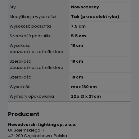
Styl
Nowoczesny
Modyfikacja wysokości
Tak (przez elektryka)
Wysokość podsufitki
7.5 cm
Szerokość podsufitki
5.5 cm
Wysokość
18 cm
abażura/klosza/reflektora
Szerokość
18 cm
abażura/klosza/reflektora
Szerokość
18 cm
Wysokość
max 130 cm
Wymiary opakowania
22 x 21 x 21 cm
Producent
Nowodvorski Lighting sp. z o.o.
Ul. Bojemskiego 11
42-200 Częstochowa, Polska