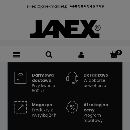
sklep@janexmarket.pl
+48 504 545 749
Darmowa
Doradztwo
dostawa
W doborze
Przy kwocie
oświetlenia
500 zł
Magazyn
Atrakcyjne
Produkty z
ceny
wysyłką 24h
Program
rabatowy