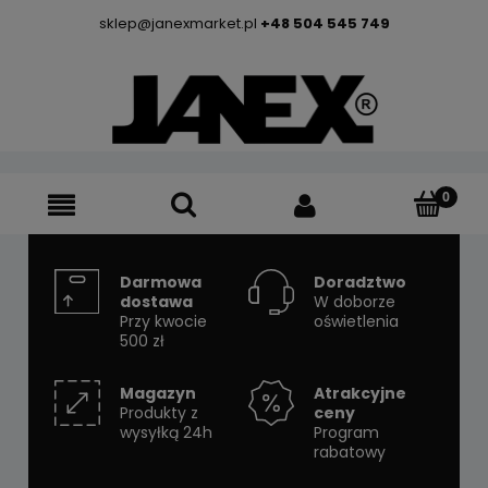
sklep@janexmarket.pl
+48 504 545 749
Darmowa
Doradztwo
dostawa
W doborze
Przy kwocie
oświetlenia
500 zł
Magazyn
Atrakcyjne
Produkty z
ceny
wysyłką 24h
Program
rabatowy