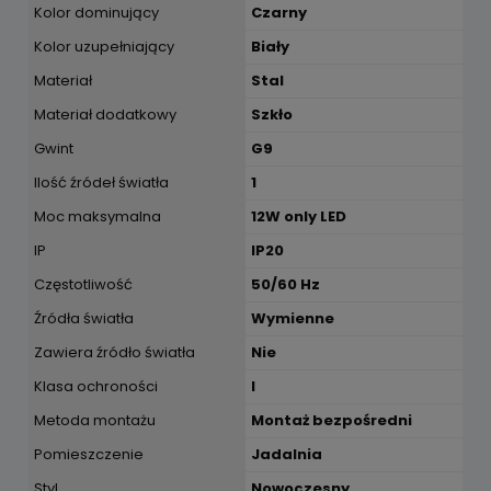
Kolor dominujący
Czarny
Kolor uzupełniający
Biały
Materiał
Stal
Materiał dodatkowy
Szkło
Gwint
G9
Ilość źródeł światła
1
Moc maksymalna
12W only LED
IP
IP20
Częstotliwość
50/60 Hz
Źródła światła
Wymienne
Zawiera źródło światła
Nie
Klasa ochroności
I
Metoda montażu
Montaż bezpośredni
Pomieszczenie
Jadalnia
Styl
Nowoczesny