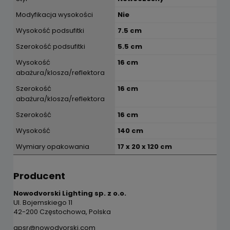
Modyfikacja wysokości
Nie
Wysokość podsufitki
7.5 cm
Szerokość podsufitki
5.5 cm
Wysokość
16 cm
abażura/klosza/reflektora
Szerokość
16 cm
abażura/klosza/reflektora
Szerokość
16 cm
Wysokość
140 cm
Wymiary opakowania
17 x 20 x 120 cm
Producent
Nowodvorski Lighting sp. z o.o.
Ul. Bojemskiego 11
42-200 Częstochowa, Polska
gpsr@nowodvorski.com