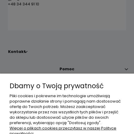
+48 34 344 91 10
Kontakt
Pomoc
Dbamy o Twoją prywatność
Moje konto
Pliki cookies i pokrewne im technologie umożliwiają
poprawne działanie strony i pomagają nam dostosować
Płatności i dostawa
ofertę do Twoich potrzeb. Możesz zaakceptować
wykorzystanie przez nas wszystkich tych plików i przejść
do sklepu lub dostosować użycie plików do swoich
Informacje
preferencji, wybierając opcję "Dostosuj zgody".
Więcej o plikach cookies przeczytasz w naszej Polityce
prywatności.