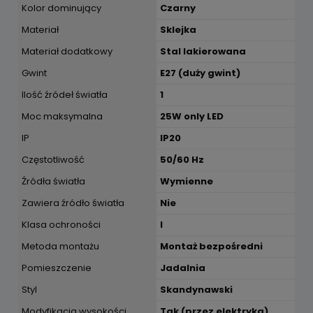
Kolor dominujący
Czarny
Materiał
Sklejka
Materiał dodatkowy
Stal lakierowana
Gwint
E27 (duży gwint)
Ilość źródeł światła
1
Moc maksymalna
25W only LED
IP
IP20
Częstotliwość
50/60 Hz
Źródła światła
Wymienne
Zawiera źródło światła
Nie
Klasa ochroności
I
Metoda montażu
Montaż bezpośredni
Pomieszczenie
Jadalnia
Styl
Skandynawski
Modyfikacja wysokości
Tak (przez elektryka)