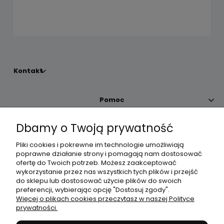
Kontakt
Pomoc
Dbamy o Twoją prywatność
Moje konto
Pliki cookies i pokrewne im technologie umożliwiają
poprawne działanie strony i pomagają nam dostosować
Płatności i dostawa
ofertę do Twoich potrzeb. Możesz zaakceptować
wykorzystanie przez nas wszystkich tych plików i przejść
do sklepu lub dostosować użycie plików do swoich
Informacje
preferencji, wybierając opcję "Dostosuj zgody".
Więcej o plikach cookies przeczytasz w naszej Polityce
prywatności.
O nas