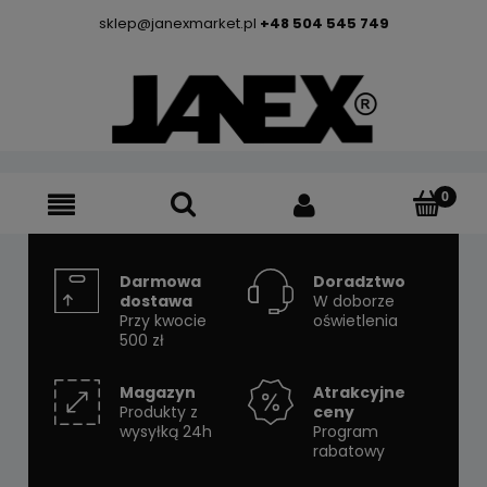
sklep@janexmarket.pl
+48 504 545 749
Darmowa
Doradztwo
dostawa
W doborze
Przy kwocie
oświetlenia
500 zł
Magazyn
Atrakcyjne
Produkty z
ceny
wysyłką 24h
Program
rabatowy