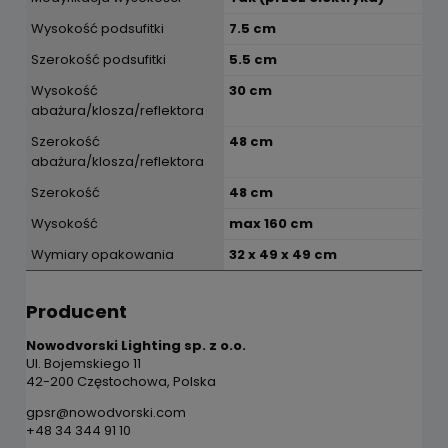
Wysokość podsufitki
7.5 cm
Szerokość podsufitki
5.5 cm
Wysokość
30 cm
abażura/klosza/reflektora
Szerokość
48 cm
abażura/klosza/reflektora
Szerokość
48 cm
Wysokość
max 160 cm
Wymiary opakowania
32 x 49 x 49 cm
Producent
Nowodvorski Lighting sp. z o.o.
Ul. Bojemskiego 11
42-200 Częstochowa, Polska
gpsr@nowodvorski.com
+48 34 344 91 10