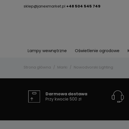
sklep@janexmarket.pl
+48 504 545 749
Lampy wewnętrzne
Oświetlenie ogrodowe
Strona główna
Marki
Nowodvorski Lighting
Darmowa dostawa
Przy kwocie 500 zł