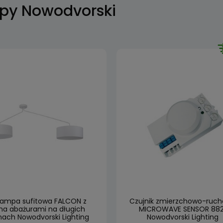
py Nowodvorski
 lampa sufitowa FALCON z
Czujnik zmierzchowo-ruc
a abażurami na długich
MICROWAVE SENSOR 882
ach Nowodvorski Lighting
Nowodvorski Lighting