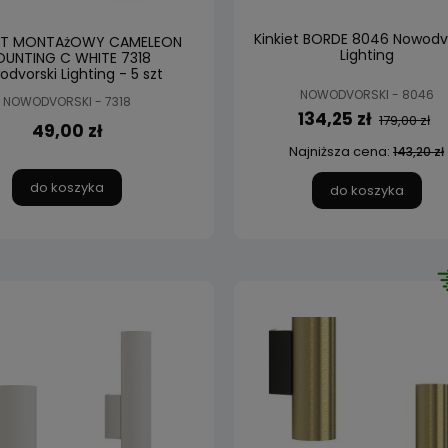
Kinkiet BORDE 8046 Nowodv
NT MONTAżOWY CAMELEON
Lighting
UNTING C WHITE 7318
dvorski Lighting - 5 szt
NOWODVORSKI - 8046
NOWODVORSKI - 7318
134,25 zł
179,00 zł
49,00 zł
Najniższa cena:
143,20 zł
do koszyka
do koszyka