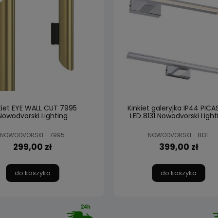
kiet EYE WALL CUT 7995
Kinkiet galeryjka IP44 PIC
Nowodvorski Lighting
LED 8131 Nowodvorski Light
NOWODVORSKI - 7995
NOWODVORSKI - 8131
299,00 zł
399,00 zł
do koszyka
do koszyka