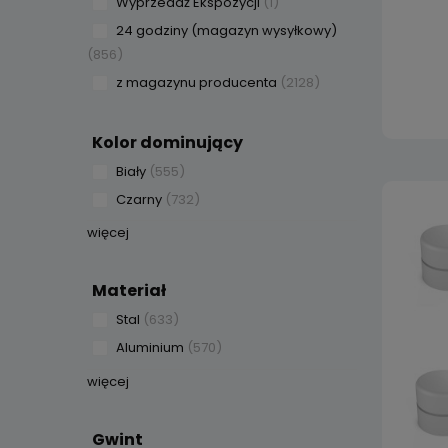
Wyprzedaż Ekspozycji
(1)
24 godziny (magazyn wysyłkowy)
(856)
z magazynu producenta
(2128)
Kolor dominujący
Biały
(555)
Czarny
(732)
więcej
Materiał
Stal
(633)
Aluminium
(570)
więcej
Gwint