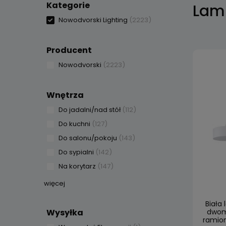
Kategorie
Lam
Nowodvorski Lighting
(2223)
Producent
Nowodvorski
(2223)
Wnętrza
Do jadalni/nad stół
(112)
Do kuchni
(127)
Do salonu/pokoju
(143)
Do sypialni
(142)
Na korytarz
(147)
więcej
Biała
Wysyłka
dwom
ramion