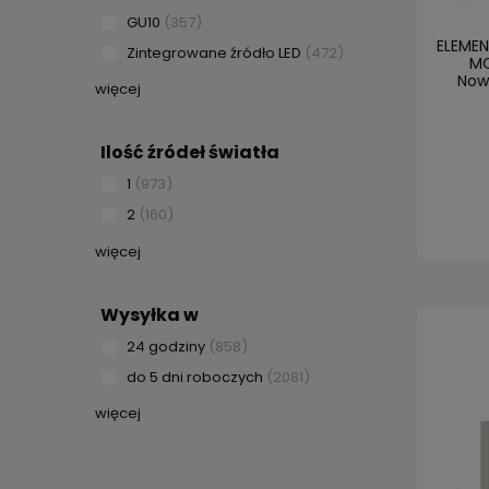
GU10
(357)
ELEME
Zintegrowane źródło LED
(472)
MO
Nowo
więcej
Ilość źródeł światła
1
(973)
2
(160)
więcej
Wysyłka w
24 godziny
(858)
do 5 dni roboczych
(2081)
więcej