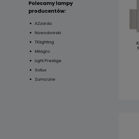
Polecamy lampy
producentów:
AZzardo
Nowodvorski
TKlighting
K
Milagro
Light Prestige
Sollux
Zuma Line