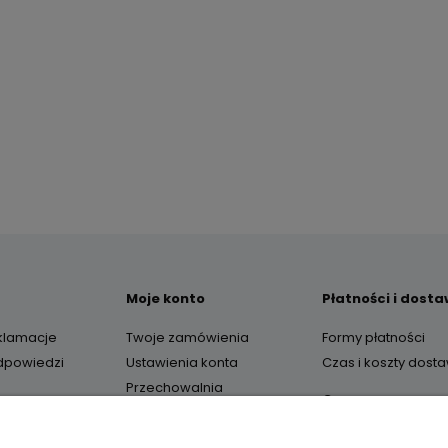
Moje konto
Płatności i dost
eklamacje
Twoje zamówienia
Formy płatności
odpowiedzi
Ustawienia konta
Czas i koszty dost
Przechowalnia
O nas
Kontakt i dane firm