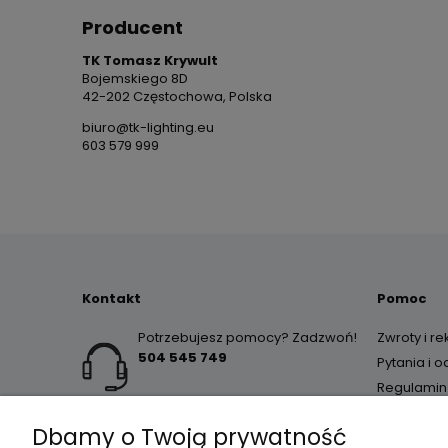
Producent
TK Tomasz Krywult
Bojemskiego 8D
42-202 Częstochowa, Polska
biuro@tk-lighting.eu
603 579 999
Kontakt
Pomoc
Potrzebujesz pomocy? Zadzwoń!
Zwroty i r
504 545 749
Pytania i 
Regulamin
Dbamy o Twoją prywatność