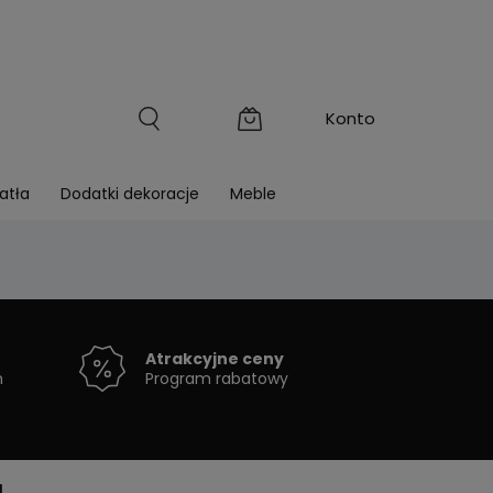
atła
Dodatki dekoracje
Meble
Atrakcyjne ceny
h
Program rabatowy
g