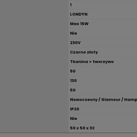
1
LONDYN
Max 15W
Nie
230V
Czarno złoty
Tkanina + tworzywo
50
130
50
Nowoczesny / Glamour / Ham
IP20
Nie
50 x 50 x 32