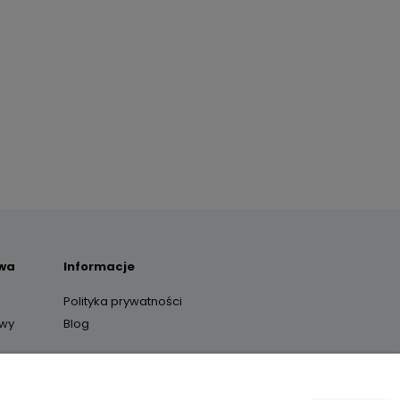
awa
Informacje
Polityka prywatności
awy
Blog
y