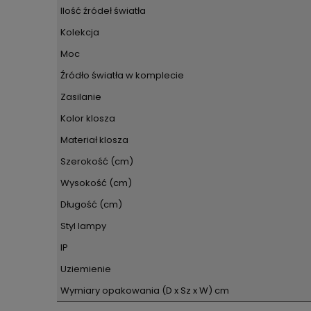
Ilość źródeł światła
Kolekcja
Moc
Źródło światła w komplecie
Zasilanie
Kolor klosza
Materiał klosza
Szerokość (cm)
Wysokość (cm)
Długość (cm)
Styl lampy
IP
Uziemienie
Wymiary opakowania (D x Sz x W) cm