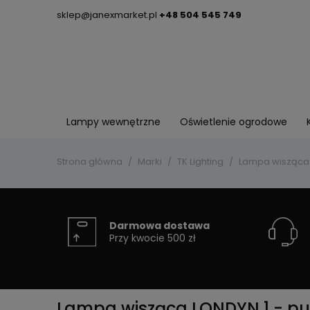
sklep@janexmarket.pl
+48 504 545 749
Lampy wewnętrzne
Oświetlenie ogrodowe
Strona główna
Marki
TK Lighting
Lampa wisząca L
Darmowa dostawa
Przy kwocie 500 zł
Lampa wisząca LONDYN 1 - pun