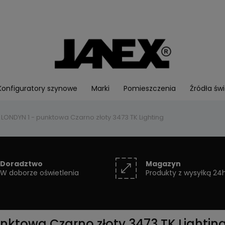
Konfiguratory szynowe
Marki
Pomieszczenia
Źródła świ
ONDYN 1 - punktowa Czarno złoty 3473 TK Lighting
Doradztwo
Magazyn
W doborze oświetlenia
Produkty z wysyłką 24
ktowa Czarno złoty 3473 TK Lightin