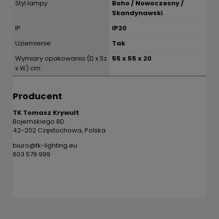
Styl lampy
Boho / Nowoczesny /
Skandynawski
IP
IP20
Uziemienie
Tak
Wymiary opakowania (D x Sz
55 x 55 x 20
x W) cm
Producent
TK Tomasz Krywult
Bojemskiego 8D
42-202 Częstochowa, Polska
biuro@tk-lighting.eu
603 579 999