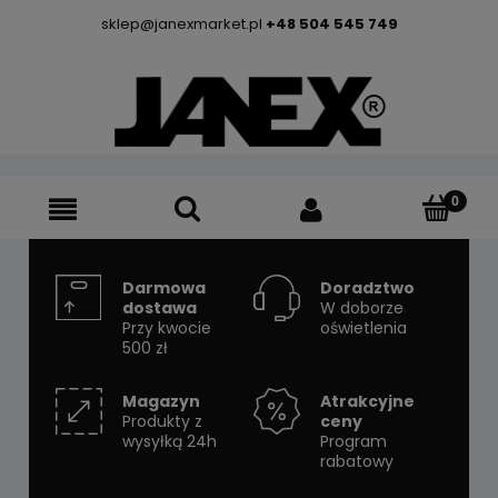
sklep@janexmarket.pl
+48 504 545 749
Darmowa
Doradztwo
dostawa
W doborze
Przy kwocie
oświetlenia
500 zł
Magazyn
Atrakcyjne
Produkty z
ceny
wysyłką 24h
Program
rabatowy