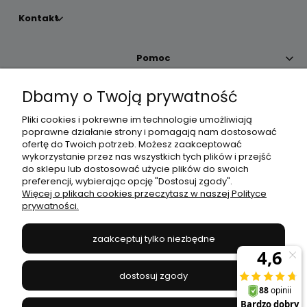
Kontakt
Pomoc
Dbamy o Twoją prywatność
Moje konto
Pliki cookies i pokrewne im technologie umożliwiają
poprawne działanie strony i pomagają nam dostosować
Płatności i dostawa
ofertę do Twoich potrzeb. Możesz zaakceptować
wykorzystanie przez nas wszystkich tych plików i przejść
do sklepu lub dostosować użycie plików do swoich
Informacje
preferencji, wybierając opcję "Dostosuj zgody".
Więcej o plikach cookies przeczytasz w naszej Polityce
prywatności.
O nas
zaakceptuj tylko niezbędne
JANEX
// ul. Przemysłowa 11a, 75-216 Koszalin //
NIP
669-050-03-43
dostosuj zgody
//
Tel.:
504 545 749
//
E-mail:
sklep@janexmarket.pl