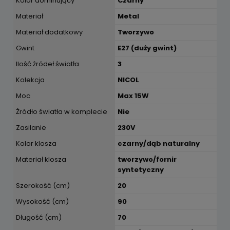
Kolor dominujący
Czarny
Materiał
Metal
Materiał dodatkowy
Tworzywo
Gwint
E27 (duży gwint)
Ilość źródeł światła
3
Kolekcja
NICOL
Moc
Max 15W
Źródło światła w komplecie
Nie
Zasilanie
230V
Kolor klosza
czarny/dąb naturalny
Materiał klosza
tworzywo/fornir
syntetyczny
Szerokość (cm)
20
Wysokość (cm)
90
Długość (cm)
70