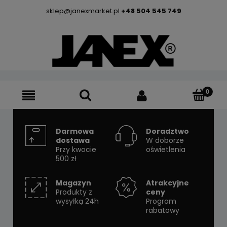
sklep@janexmarket.pl
+48 504 545 749
Darmowa
Doradztwo
dostawa
W doborze
Przy kwocie
oświetlenia
500 zł
Magazyn
Atrakcyjne
Produkty z
ceny
wysyłką 24h
Program
rabatowy