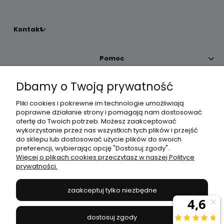
Kontakt
Pomoc
Dbamy o Twoją prywatność
Moje konto
Pliki cookies i pokrewne im technologie umożliwiają
poprawne działanie strony i pomagają nam dostosować
Płatności i dostawa
ofertę do Twoich potrzeb. Możesz zaakceptować
wykorzystanie przez nas wszystkich tych plików i przejść
do sklepu lub dostosować użycie plików do swoich
Informacje
preferencji, wybierając opcję "Dostosuj zgody".
Więcej o plikach cookies przeczytasz w naszej Polityce
prywatności.
O nas
zaakceptuj tylko niezbędne
JANEX
// ul. Przemysłowa 11a, 75-216 Koszalin //
NIP
669-050-03-43
dostosuj zgody
//
Tel.:
504 545 749
//
E-mail:
sklep@janexmarket.pl