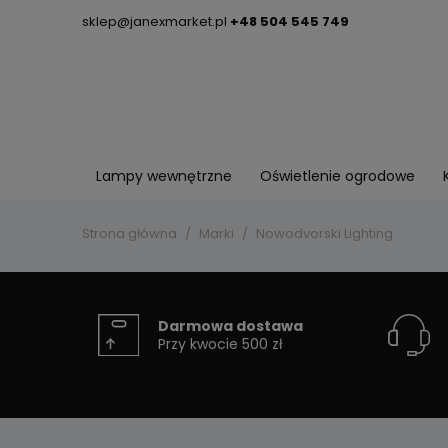
sklep@janexmarket.pl
+48 504 545 749
Lampy wewnętrzne
Oświetlenie ogrodowe
Strona główna
Marki
Nowodvorski Lighting
Darmowa dostawa
Przy kwocie 500 zł