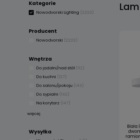
Kategorie
Lam
Nowodvorski Lighting
(2223)
Producent
Nowodvorski
(2223)
Wnętrza
Do jadalni/nad stół
(112)
Do kuchni
(127)
Do salonu/pokoju
(143)
Do sypialni
(142)
Na korytarz
(147)
więcej
Biała
Wysyłka
dwom
ramion