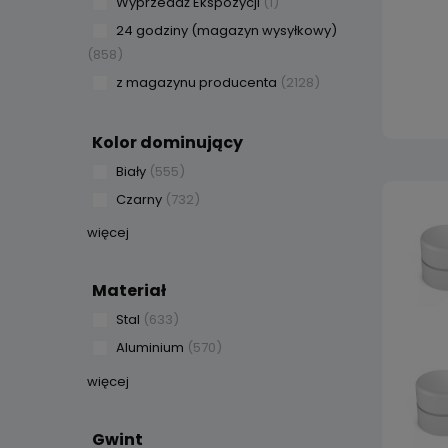
Wyprzedaż Ekspozycji
(1)
24 godziny (magazyn wysyłkowy)
(858)
z magazynu producenta
(2128)
Kolor dominujący
Biały
(555)
Czarny
(732)
więcej
Materiał
Stal
(633)
Aluminium
(570)
więcej
Gwint