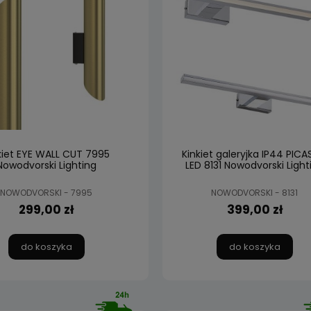
kiet EYE WALL CUT 7995
Kinkiet galeryjka IP44 PIC
Nowodvorski Lighting
LED 8131 Nowodvorski Light
NOWODVORSKI - 7995
NOWODVORSKI - 8131
299,00 zł
399,00 zł
do koszyka
do koszyka