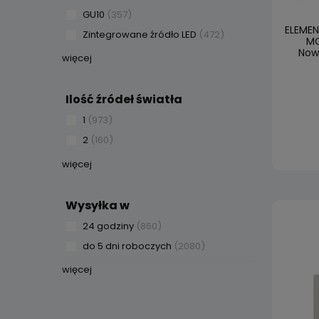
GU10
(357)
ELEME
Zintegrowane źródło LED
(472)
MO
Nowo
więcej
Ilość źródeł światła
1
(973)
2
(160)
więcej
Wysyłka w
24 godziny
(860)
do 5 dni roboczych
(2080)
więcej