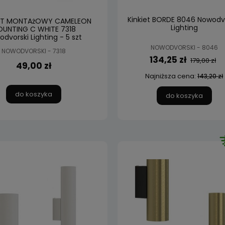
Kinkiet BORDE 8046 Nowodv
NT MONTAżOWY CAMELEON
Lighting
UNTING C WHITE 7318
dvorski Lighting - 5 szt
NOWODVORSKI - 8046
NOWODVORSKI - 7318
134,25 zł
179,00 zł
49,00 zł
Najniższa cena:
143,20 zł
do koszyka
do koszyka