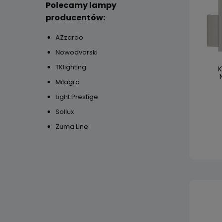
Polecamy lampy
producentów:
AZzardo
Nowodvorski
TKlighting
K
Milagro
Light Prestige
Sollux
Zuma Line