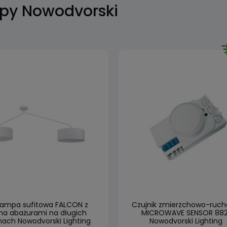
py Nowodvorski
 lampa sufitowa FALCON z
Czujnik zmierzchowo-ruc
a abażurami na długich
MICROWAVE SENSOR 882
ach Nowodvorski Lighting
Nowodvorski Lighting