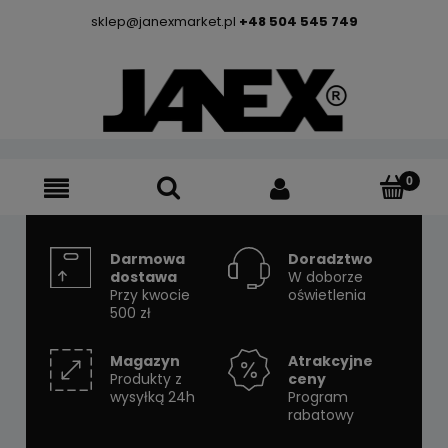
sklep@janexmarket.pl
+48 504 545 749
Darmowa
Doradztwo
dostawa
W doborze
Przy kwocie
oświetlenia
500 zł
Magazyn
Atrakcyjne
Produkty z
ceny
wysyłką 24h
Program
rabatowy