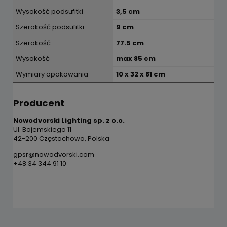
Wysokość podsufitki
3,5 cm
Szerokość podsufitki
9 cm
Szerokość
77.5 cm
Wysokość
max 85 cm
Wymiary opakowania
10 x 32 x 81 cm
Producent
Nowodvorski Lighting sp. z o.o.
Ul. Bojemskiego 11
42-200 Częstochowa, Polska
gpsr@nowodvorski.com
+48 34 344 91 10