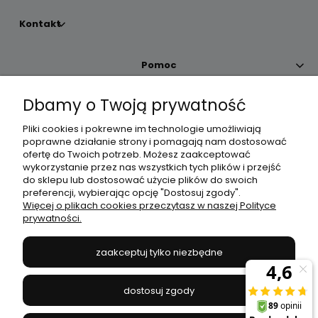
Kontakt
Pomoc
Dbamy o Twoją prywatność
Moje konto
Pliki cookies i pokrewne im technologie umożliwiają
poprawne działanie strony i pomagają nam dostosować
Płatności i dostawa
ofertę do Twoich potrzeb. Możesz zaakceptować
wykorzystanie przez nas wszystkich tych plików i przejść
do sklepu lub dostosować użycie plików do swoich
Informacje
preferencji, wybierając opcję "Dostosuj zgody".
Więcej o plikach cookies przeczytasz w naszej Polityce
prywatności.
O nas
zaakceptuj tylko niezbędne
JANEX
// ul. Przemysłowa 11a, 75-216 Koszalin //
NIP
669-050-03-43
dostosuj zgody
//
Tel.:
504 545 749
//
E-mail:
sklep@janexmarket.pl