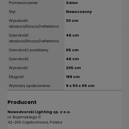
Pomieszczenie
Salon
Styl
Nowoczesny
Wysokość
30 cm
abażura/klosza/reflektora
Szerokość
46 cm
abażura/klosza/reflektora
Szerokość podstawy
65 cm
Szerokość
46 cm
Wysokość
205 cm
Długość
189 cm
Wymiary opakowania
9 x 50 x 65 cm
Producent
Nowodvorski Lighting sp. z o.o.
Ul. Bojemskiego 11
42-200 Częstochowa, Polska