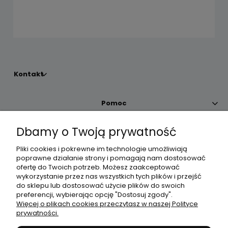
Kontakt
Pomoc
Dbamy o Twoją prywatność
Moje konto
Pliki cookies i pokrewne im technologie umożliwiają
poprawne działanie strony i pomagają nam dostosować
Płatności i dostawa
ofertę do Twoich potrzeb. Możesz zaakceptować
wykorzystanie przez nas wszystkich tych plików i przejść
do sklepu lub dostosować użycie plików do swoich
Informacje
preferencji, wybierając opcję "Dostosuj zgody".
Więcej o plikach cookies przeczytasz w naszej Polityce
prywatności.
O nas