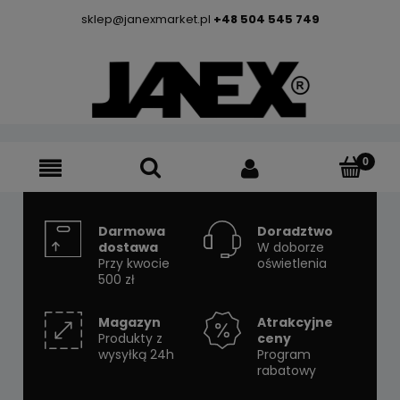
sklep@janexmarket.pl
+48 504 545 749
Darmowa
Doradztwo
dostawa
W doborze
Przy kwocie
oświetlenia
500 zł
Magazyn
Atrakcyjne
Produkty z
ceny
wysyłką 24h
Program
rabatowy