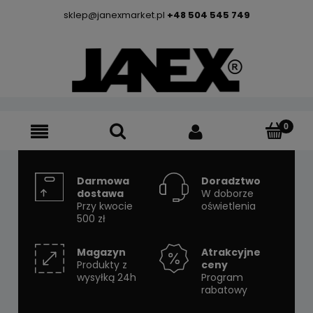
sklep@janexmarket.pl
+48 504 545 749
Darmowa
Doradztwo
dostawa
W doborze
Przy kwocie
oświetlenia
500 zł
Magazyn
Atrakcyjne
Produkty z
ceny
wysyłką 24h
Program
rabatowy