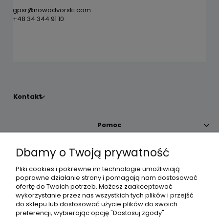
gpsr@nowodvorski.com
+48 34 344 91 10
Kontakt
Pomoc
Dbamy o Twoją prywatność
Moje konto
Pliki cookies i pokrewne im technologie umożliwiają
poprawne działanie strony i pomagają nam dostosować
Płatności i dostawa
ofertę do Twoich potrzeb. Możesz zaakceptować
wykorzystanie przez nas wszystkich tych plików i przejść
do sklepu lub dostosować użycie plików do swoich
Informacje
preferencji, wybierając opcję "Dostosuj zgody".