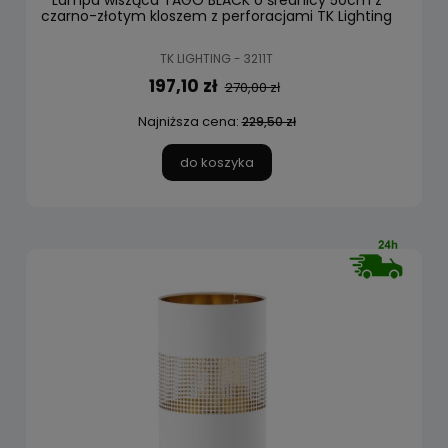
Lampa wisząca TAGO BLACK o średnicy 50cm z
czarno-złotym kloszem z perforacjami TK Lighting
TK LIGHTING - 3211T
197,10 zł
270,00 zł
Najniższa cena:
229,50 zł
do koszyka