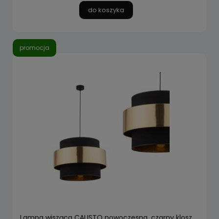
do koszyka
promocja
Lampa wisząca CALISTO nowoczesna, czarny klosz