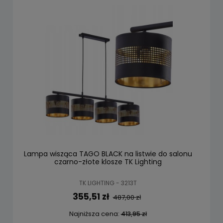
Lampa wisząca TAGO BLACK na listwie do salonu
czarno-złote klosze TK Lighting
TK LIGHTING - 3213T
355,51 zł
487,00 zł
Najniższa cena:
413,95 zł