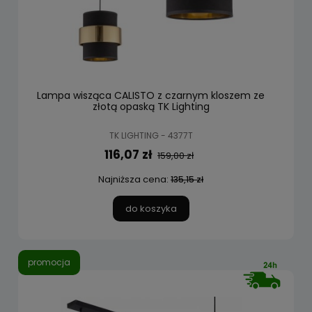
Lampa wisząca CALISTO z czarnym kloszem ze
złotą opaską TK Lighting
TK LIGHTING - 4377T
116,07 zł
159,00 zł
Najniższa cena:
135,15 zł
do koszyka
promocja