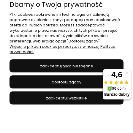
Dbamy o Twoją prywatność
Pliki cookies i pokrewne im technologie umożliwiają
poprawne działanie strony i pomagają nam dostosować
ofertę do Twoich potrzeb. Możesz zaakceptować
Lampa sufitowa / plafon RONDO KIDS
wykorzystanie przez nas wszystkich tych plików i przejść
niebieska/biała do pokoju dziecięcego TK Lighting
do sklepu lub dostosować użycie plików do swoich
preferencji, wybierając opcję "Dostosuj zgody".
TK LIGHTING - 3229T
Więcej o plikach cookies przeczytasz w naszej Polityce
309,00 zł
prywatności.
zaakceptuj tylko niezbędne
do koszyka
dostosuj zgody
zaakceptuj wszystkie