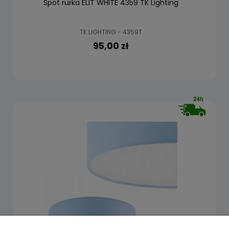
Spot rurka ELIT WHITE 4359 TK Lighting
TK LIGHTING - 4359T
95,00 zł