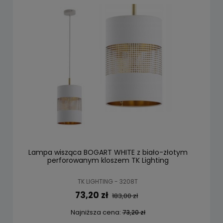
Lampa wisząca BOGART WHITE z biało-złotym
perforowanym kloszem TK Lighting
TK LIGHTING - 3208T
73,20 zł
183,00 zł
Najniższa cena:
73,20 zł