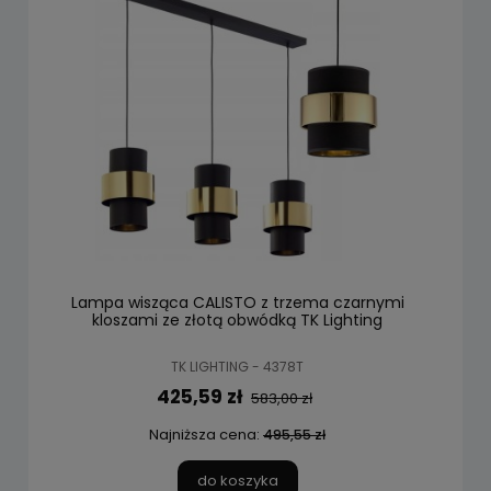
Lampa wisząca CALISTO z trzema czarnymi
kloszami ze złotą obwódką TK Lighting
TK LIGHTING - 4378T
425,59 zł
583,00 zł
Najniższa cena:
495,55 zł
do koszyka