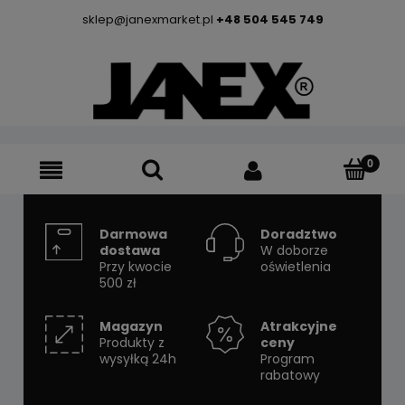
sklep@janexmarket.pl
+48 504 545 749
Darmowa
Doradztwo
dostawa
W doborze
Przy kwocie
oświetlenia
500 zł
Magazyn
Atrakcyjne
Produkty z
ceny
wysyłką 24h
Program
rabatowy