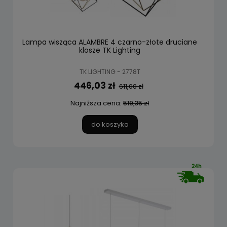
Lampa wisząca ALAMBRE 4 czarno-złote druciane
klosze TK Lighting
TK LIGHTING - 2778T
446,03 zł
611,00 zł
Najniższa cena:
519,35 zł
do koszyka