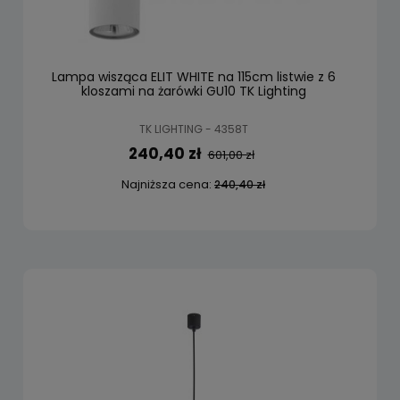
Lampa wisząca ELIT WHITE na 115cm listwie z 6
kloszami na żarówki GU10 TK Lighting
TK LIGHTING - 4358T
240,40 zł
601,00 zł
Najniższa cena:
240,40 zł