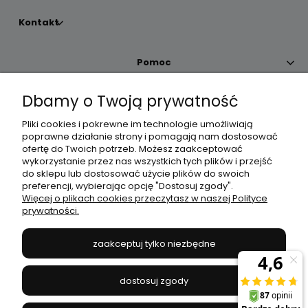
Kontakt
Pomoc
Dbamy o Twoją prywatność
Moje konto
Pliki cookies i pokrewne im technologie umożliwiają
poprawne działanie strony i pomagają nam dostosować
Płatności i dostawa
ofertę do Twoich potrzeb. Możesz zaakceptować
wykorzystanie przez nas wszystkich tych plików i przejść
do sklepu lub dostosować użycie plików do swoich
Informacje
preferencji, wybierając opcję "Dostosuj zgody".
Więcej o plikach cookies przeczytasz w naszej Polityce
prywatności.
O nas
zaakceptuj tylko niezbędne
JANEX
// ul. Przemysłowa 11a, 75-216 Koszalin //
NIP
669-050-03-43
dostosuj zgody
//
Tel.:
504 545 749
//
E-mail:
sklep@janexmarket.pl