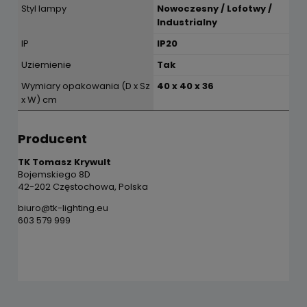
Styl lampy
Nowoczesny / Lofotwy /
Industrialny
IP
IP20
Uziemienie
Tak
Wymiary opakowania (D x Sz
40 x 40 x 36
x W) cm
Producent
TK Tomasz Krywult
Bojemskiego 8D
42-202 Częstochowa, Polska
biuro@tk-lighting.eu
603 579 999