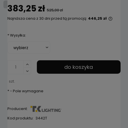
383,25 zł
525,00 zł
Najniższa cena z 30 dni przed tą promocją:
446,25 zł
Jeżeli 
niż 30 
*
Wysyłka:
cena o
pojawił
do koszyka
szt.
*
- Pole wymagane
Producent:
Kod produktu:
3442T