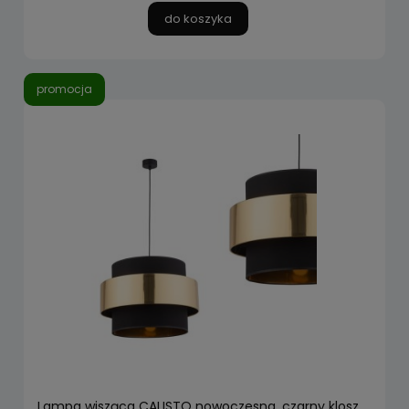
do koszyka
promocja
Lampa wisząca CALISTO nowoczesna, czarny klosz