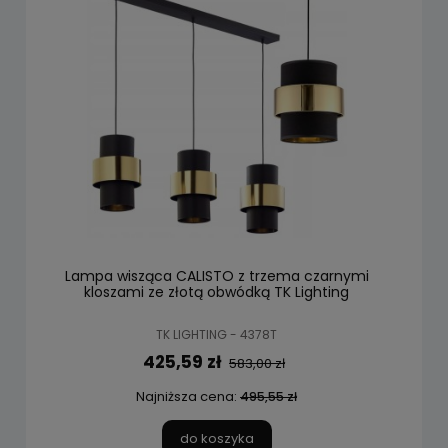
Lampa wisząca CALISTO z trzema czarnymi
kloszami ze złotą obwódką TK Lighting
TK LIGHTING - 4378T
425,59 zł
583,00 zł
Najniższa cena:
495,55 zł
do koszyka