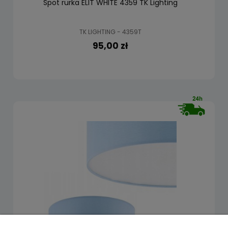
Spot rurka ELIT WHITE 4359 TK Lighting
TK LIGHTING - 4359T
95,00 zł