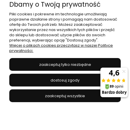
Dbamy o Twoją prywatność
Pliki cookies i pokrewne im technologie umożliwiają
poprawne działanie strony i pomagają nam dostosować
ofertę do Twoich potrzeb. Możesz zaakceptować
Lampa sufitowa / plafon RONDO KIDS
wykorzystanie przez nas wszystkich tych plików i przejść
niebieska/biała do pokoju dziecięcego TK Lighting
do sklepu lub dostosować użycie plików do swoich
preferencji, wybierając opcję "Dostosuj zgody".
TK LIGHTING - 3229T
Więcej o plikach cookies przeczytasz w naszej Polityce
309,00 zł
prywatności.
zaakceptuj tylko niezbędne
do koszyka
dostosuj zgody
zaakceptuj wszystkie