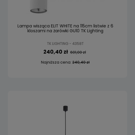
Lampa wisząca ELIT WHITE na 115cm listwie z 6
kloszami na żarówki GU10 TK Lighting
TK LIGHTING - 4358T
240,40 zł
601,00 zł
Najniższa cena:
240,40 zł