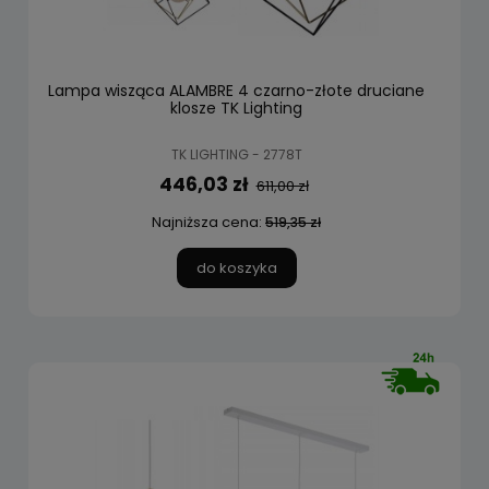
Lampa wisząca ALAMBRE 4 czarno-złote druciane
klosze TK Lighting
TK LIGHTING - 2778T
446,03 zł
611,00 zł
Najniższa cena:
519,35 zł
do koszyka