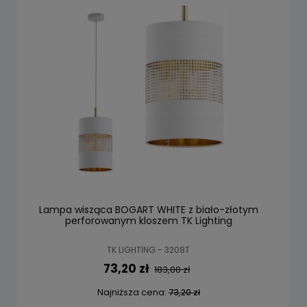
Lampa wisząca BOGART WHITE z biało-złotym
perforowanym kloszem TK Lighting
TK LIGHTING - 3208T
73,20 zł
183,00 zł
Najniższa cena:
73,20 zł