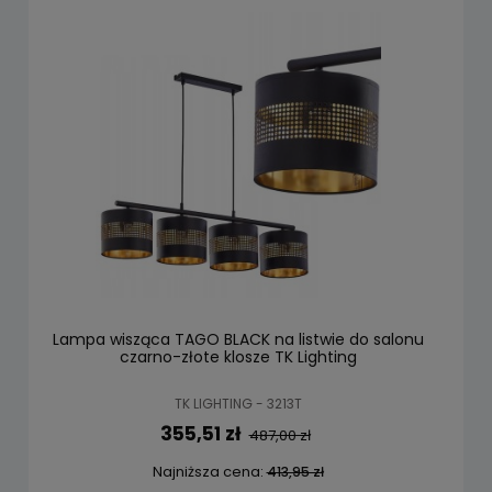
Lampa wisząca TAGO BLACK na listwie do salonu
czarno-złote klosze TK Lighting
TK LIGHTING - 3213T
355,51 zł
487,00 zł
Najniższa cena:
413,95 zł