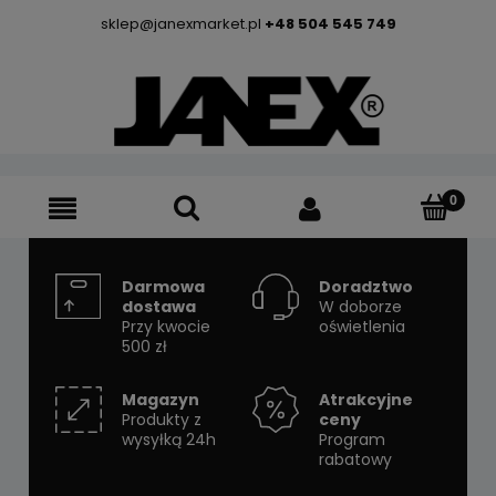
sklep@janexmarket.pl
+48 504 545 749
Darmowa
Doradztwo
dostawa
W doborze
Przy kwocie
oświetlenia
500 zł
Magazyn
Atrakcyjne
Produkty z
ceny
wysyłką 24h
Program
rabatowy