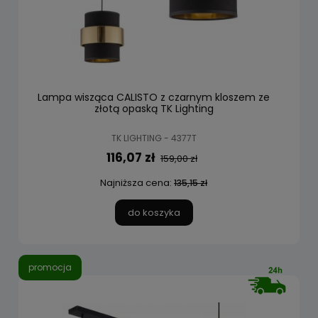
Lampa wisząca CALISTO z czarnym kloszem ze
złotą opaską TK Lighting
TK LIGHTING - 4377T
116,07 zł
159,00 zł
Najniższa cena:
135,15 zł
do koszyka
promocja