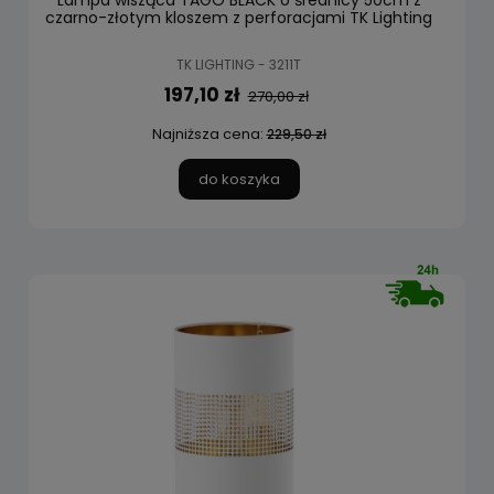
Lampa wisząca TAGO BLACK o średnicy 50cm z
czarno-złotym kloszem z perforacjami TK Lighting
TK LIGHTING - 3211T
197,10 zł
270,00 zł
Najniższa cena:
229,50 zł
do koszyka