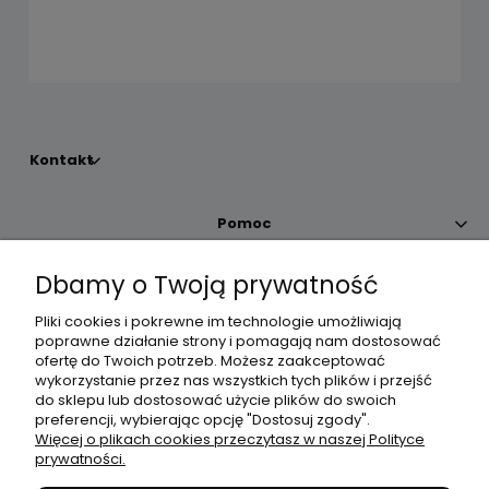
Kontakt
Pomoc
Dbamy o Twoją prywatność
Moje konto
Pliki cookies i pokrewne im technologie umożliwiają
poprawne działanie strony i pomagają nam dostosować
Płatności i dostawa
ofertę do Twoich potrzeb. Możesz zaakceptować
wykorzystanie przez nas wszystkich tych plików i przejść
do sklepu lub dostosować użycie plików do swoich
Informacje
preferencji, wybierając opcję "Dostosuj zgody".
Więcej o plikach cookies przeczytasz w naszej Polityce
prywatności.
O nas