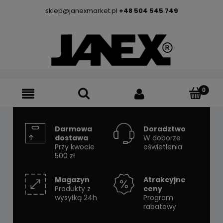
sklep@janexmarket.pl
+48 504 545 749
Darmowa
Doradztwo
dostawa
W doborze
Przy kwocie
oświetlenia
500 zł
Magazyn
Atrakcyjne
Produkty z
ceny
wysyłką 24h
Program
rabatowy