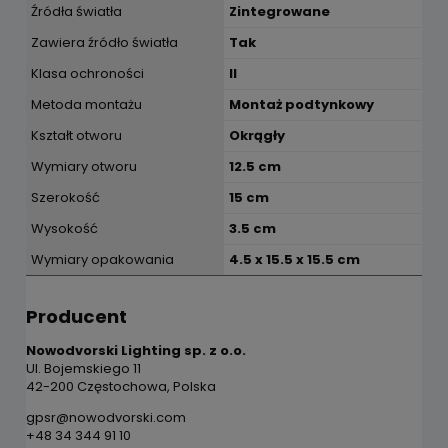
Źródła światła
Zintegrowane
Zawiera źródło światła
Tak
Klasa ochroności
II
Metoda montażu
Montaż podtynkowy
Kształt otworu
Okrągły
Wymiary otworu
12.5 cm
Szerokość
15 cm
Wysokość
3.5 cm
Wymiary opakowania
4.5 x 15.5 x 15.5 cm
Producent
Nowodvorski Lighting sp. z o.o.
Ul. Bojemskiego 11
42-200 Częstochowa, Polska
gpsr@nowodvorski.com
+48 34 344 91 10