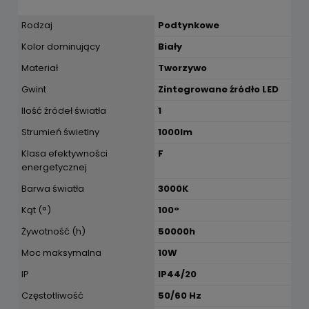
Rodzaj
Podtynkowe
Kolor dominujący
Biały
Materiał
Tworzywo
Gwint
Zintegrowane źródło LED
Ilość źródeł światła
1
Strumień świetlny
1000lm
Klasa efektywności
F
energetycznej
Barwa światła
3000K
Kąt (°)
100°
Żywotność (h)
50000h
Moc maksymalna
10W
IP
IP44/20
Częstotliwość
50/60 Hz