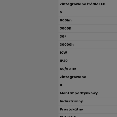
Zintegrowane źródło LED
5
600lm
3000K
30°
30000h
10W
IP20
50/60 Hz
Zintegrowane
II
Montaż podtynkowy
Industrialny
Prostokątny