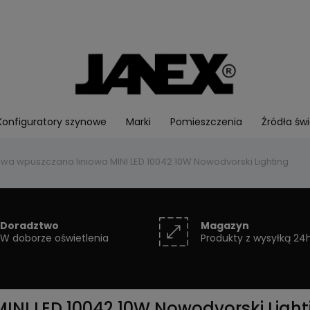
Konfiguratory szynowe
Marki
Pomieszczenia
Źródła świ
wa wpuszczana liniowa MINI LED 10042 10W Nowodvorski Lighting
Doradztwo
Magazyn
W doborze oświetlenia
Produkty z wysyłką 24
INI LED 10042 10W Nowodvorski Light