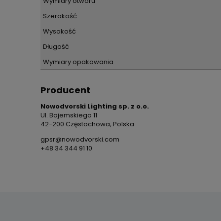
Wymiary otworu
Szerokość
Wysokość
Długość
Wymiary opakowania
Producent
Nowodvorski Lighting sp. z o.o.
Ul. Bojemskiego 11
42-200 Częstochowa, Polska
gpsr@nowodvorski.com
+48 34 344 91 10