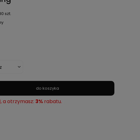
0 szt.
ny
do koszyka
ł, a otrzymasz:
3%
rabatu.