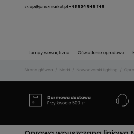
sklep@janexmarket.pl
+48 504 545 749
Lampy wewnętrzne
Oświetlenie ogrodowe
Strona główna
Marki
Nowodvorski Lighting
Opra
Darmowa dostawa
Przy kwocie 500 zł
Oprawa wpuszczana liniowa M