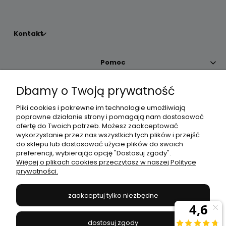
Kontakt
Pomoc
Dbamy o Twoją prywatność
Moje konto
Pliki cookies i pokrewne im technologie umożliwiają
poprawne działanie strony i pomagają nam dostosować
Płatności i dostawa
ofertę do Twoich potrzeb. Możesz zaakceptować
wykorzystanie przez nas wszystkich tych plików i przejść
do sklepu lub dostosować użycie plików do swoich
Informacje
preferencji, wybierając opcję "Dostosuj zgody".
Więcej o plikach cookies przeczytasz w naszej Polityce
prywatności.
O nas
zaakceptuj tylko niezbędne
JANEX
// ul. Przemysłowa 11a, 75-216 Koszalin //
NIP
669-050-03-43
dostosuj zgody
//
Tel.:
504 545 749
//
E-mail:
sklep@janexmarket.pl