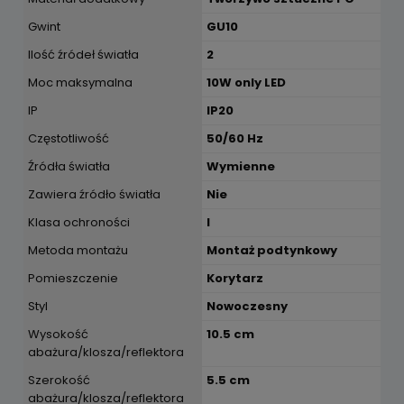
Gwint
GU10
Ilość źródeł światła
2
Moc maksymalna
10W only LED
IP
IP20
Częstotliwość
50/60 Hz
Źródła światła
Wymienne
Zawiera źródło światła
Nie
Klasa ochroności
I
Metoda montażu
Montaż podtynkowy
Pomieszczenie
Korytarz
Styl
Nowoczesny
Wysokość
10.5 cm
abażura/klosza/reflektora
Szerokość
5.5 cm
abażura/klosza/reflektora