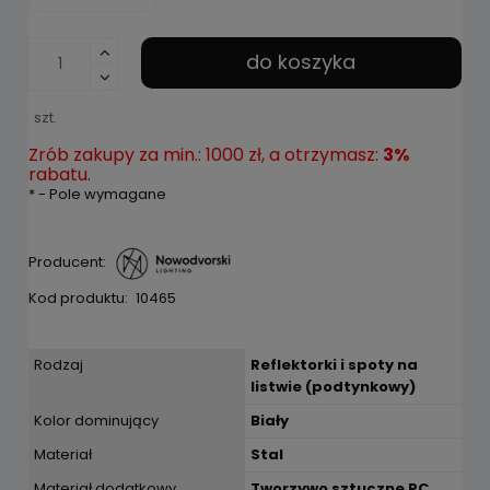
do koszyka
szt.
Zrób zakupy za min.: 1000 zł, a otrzymasz:
3%
rabatu.
*
- Pole wymagane
Producent:
Kod produktu:
10465
Rodzaj
Reflektorki i spoty na
listwie (podtynkowy)
Kolor dominujący
Biały
Materiał
Stal
Materiał dodatkowy
Tworzywo sztuczne PC