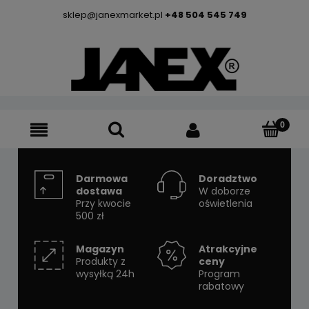
sklep@janexmarket.pl
+48 504 545 749
Darmowa
Doradztwo
dostawa
W doborze
Przy kwocie
oświetlenia
500 zł
Magazyn
Atrakcyjne
Produkty z
ceny
wysyłką 24h
Program
rabatowy