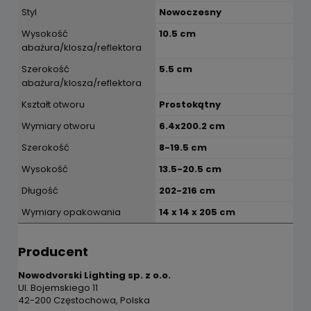
Styl
Nowoczesny
Wysokość
10.5 cm
abażura/klosza/reflektora
Szerokość
5.5 cm
abażura/klosza/reflektora
Kształt otworu
Prostokątny
Wymiary otworu
6.4x200.2 cm
Szerokość
8-19.5 cm
Wysokość
13.5-20.5 cm
Długość
202-216 cm
Wymiary opakowania
14 x 14 x 205 cm
Producent
Nowodvorski Lighting sp. z o.o.
Ul. Bojemskiego 11
42-200 Częstochowa, Polska