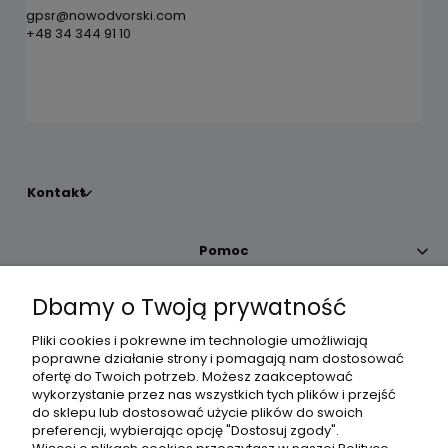
gpsr@nowodvorski.com
+48 34 344 91 10
Kontakt
Pomoc
Dbamy o Twoją prywatność
Moje konto
Pliki cookies i pokrewne im technologie umożliwiają
poprawne działanie strony i pomagają nam dostosować
Płatności i dostawa
ofertę do Twoich potrzeb. Możesz zaakceptować
wykorzystanie przez nas wszystkich tych plików i przejść
do sklepu lub dostosować użycie plików do swoich
Informacje
preferencji, wybierając opcję "Dostosuj zgody".