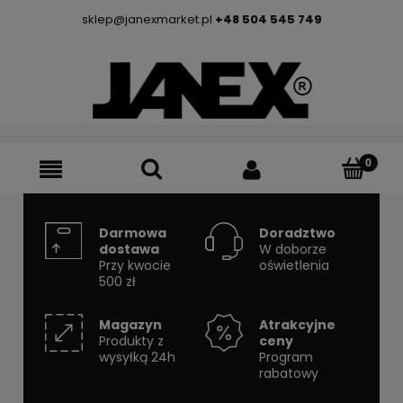
sklep@janexmarket.pl
+48 504 545 749
Darmowa
Doradztwo
dostawa
W doborze
Przy kwocie
oświetlenia
500 zł
Magazyn
Atrakcyjne
Produkty z
ceny
wysyłką 24h
Program
rabatowy