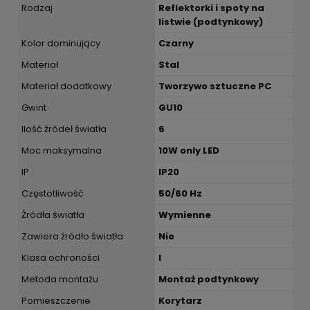
Rodzaj
Reflektorki i spoty na
listwie (podtynkowy)
Kolor dominujący
Czarny
Materiał
Stal
Materiał dodatkowy
Tworzywo sztuczne PC
Gwint
GU10
Ilość źródeł światła
6
Moc maksymalna
10W only LED
IP
IP20
Częstotliwość
50/60 Hz
Źródła światła
Wymienne
Zawiera źródło światła
Nie
Klasa ochroności
I
Metoda montażu
Montaż podtynkowy
Pomieszczenie
Korytarz