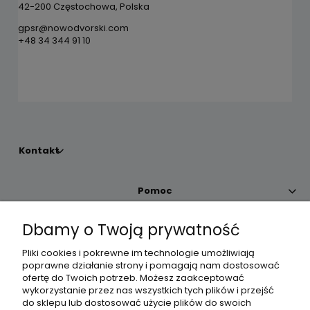
42-200 Częstochowa, Polska
gpsr@nowodvorski.com
+48 34 344 91 10
Kontakt
Pomoc
Dbamy o Twoją prywatność
Moje konto
Pliki cookies i pokrewne im technologie umożliwiają
poprawne działanie strony i pomagają nam dostosować
Płatności i dostawa
ofertę do Twoich potrzeb. Możesz zaakceptować
wykorzystanie przez nas wszystkich tych plików i przejść
do sklepu lub dostosować użycie plików do swoich
Informacje