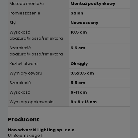
Metoda montażu
Montaż podtynkowy
Pomieszczenie
Salon
Styl
Nowoczesny
Wysokość
10.5 cm
abażura/klosza/reflektora
Szerokość
5.5 cm
abażura/klosza/reflektora
Kształt otworu
Okrągły
Wymiary otworu
3.5x3.5 cm
Szerokość
5.5 cm
Wysokość
6-11 cm
Wymiary opakowania
9 x 9 x 18 cm
Producent
Nowodvorski Lighting sp. z o.o.
Ul. Bojemskiego 11