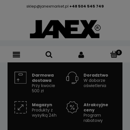
sklep@janexmarket.pl
+48 504 545 749
Darmowa
Doradztwo
dostawa
W doborze
Przy kwocie
oświetlenia
500 zł
Magazyn
Atrakcyjne
Produkty z
ceny
wysyłką 24h
Program
rabatowy