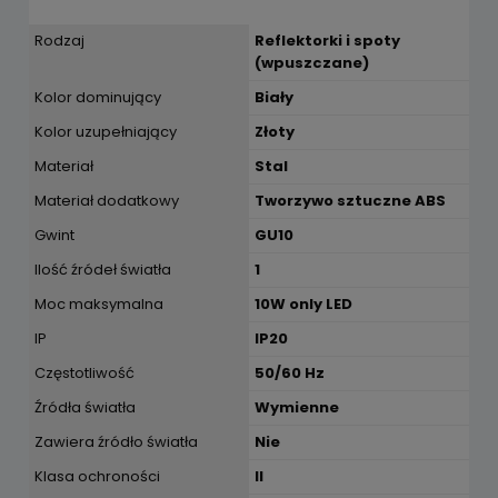
Rodzaj
Reflektorki i spoty
(wpuszczane)
Kolor dominujący
Biały
Kolor uzupełniający
Złoty
Materiał
Stal
Materiał dodatkowy
Tworzywo sztuczne ABS
Gwint
GU10
Ilość źródeł światła
1
Moc maksymalna
10W only LED
IP
IP20
Częstotliwość
50/60 Hz
Źródła światła
Wymienne
Zawiera źródło światła
Nie
Klasa ochroności
II