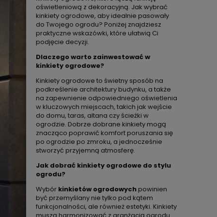
oświetleniową z dekoracyjną. Jak wybrać
kinkiety ogrodowe, aby idealnie pasowały
do Twojego ogrodu? Poniżej znajdziesz
praktyczne wskazówki, które ułatwią Ci
podjęcie decyzji.
Dlaczego warto zainwestować w
kinkiety ogrodowe?
Kinkiety ogrodowe to świetny sposób na
podkreślenie architektury budynku, a także
na zapewnienie odpowiedniego oświetlenia
w kluczowych miejscach, takich jak wejście
do domu, taras, altana czy ścieżki w
ogrodzie. Dobrze dobrane kinkiety mogą
znacząco poprawić komfort poruszania się
po ogrodzie po zmroku, a jednocześnie
stworzyć przyjemną atmosferę.
Jak dobrać kinkiety ogrodowe do stylu
ogrodu?
Wybór
kinkietów ogrodowych
powinien
być przemyślany nie tylko pod kątem
funkcjonalności, ale również estetyki. Kinkiety
muszą harmonizować z aranżacją ogrodu