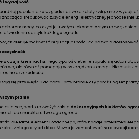
 i wydajność
 bardziej popularne ze względu na swoje zalety związane z wydajnośc
znacząco zredukować zużycie energii elektrycznej, jednocześnie uz
kim poborem mocy, co czyni je trwałym i ekonomicznym rozwiązaniem n
oświetlenia do stylu każdego ogrodu.
ych oferuje możliwość regulacji jasności, co pozwala dostosować 
oszczędność
e z czujnikiem ruchu
. Tego typu oświetlenie zapala się automatycz
czeństwo, ale również pomagają w oszczędzaniu energii. Nie musisz m
ć realne oszczędności.
zają się przy wejściu do domu, przy bramie czy garażu. Są też prak
rwszym planie
ż na estetyce, warto rozważyć zakup
dekoracyjnych kinkietów ogr
ie ich do charakteru Twojego ogrodu.
światła, ale także elementu ozdobnego, który nadaje przestrzeni eleg
em retro, vintage czy art déco. Można je zamontować na elewacji do