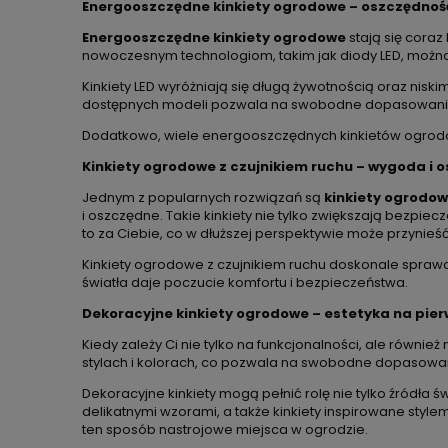
Energooszczędne kinkiety ogrodowe – oszczędność
Energooszczędne kinkiety ogrodowe
stają się coraz
nowoczesnym technologiom, takim jak diody LED, można 
Kinkiety LED wyróżniają się długą żywotnością oraz nis
dostępnych modeli pozwala na swobodne dopasowanie 
Dodatkowo, wiele energooszczędnych kinkietów ogrodow
Kinkiety ogrodowe z czujnikiem ruchu – wygoda i 
Jednym z popularnych rozwiązań są
kinkiety ogrodow
i oszczędne. Takie kinkiety nie tylko zwiększają bezpie
to za Ciebie, co w dłuższej perspektywie może przynieś
Kinkiety ogrodowe z czujnikiem ruchu doskonale sprawd
światła daje poczucie komfortu i bezpieczeństwa.
Dekoracyjne kinkiety ogrodowe – estetyka na pie
Kiedy zależy Ci nie tylko na funkcjonalności, ale równie
stylach i kolorach, co pozwala na swobodne dopasowan
Dekoracyjne kinkiety mogą pełnić rolę nie tylko źródła 
delikatnymi wzorami, a także kinkiety inspirowane styl
ten sposób nastrojowe miejsca w ogrodzie.