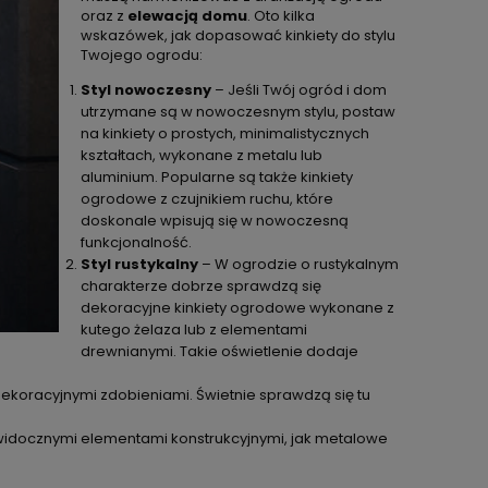
oraz z
elewacją domu
. Oto kilka
wskazówek, jak dopasować kinkiety do stylu
Twojego ogrodu:
Styl nowoczesny
– Jeśli Twój ogród i dom
utrzymane są w nowoczesnym stylu, postaw
na kinkiety o prostych, minimalistycznych
kształtach, wykonane z metalu lub
aluminium. Popularne są także kinkiety
ogrodowe z czujnikiem ruchu, które
doskonale wpisują się w nowoczesną
funkcjonalność.
Styl rustykalny
– W ogrodzie o rustykalnym
charakterze dobrze sprawdzą się
dekoracyjne kinkiety ogrodowe wykonane z
kutego żelaza lub z elementami
drewnianymi. Takie oświetlenie dodaje
z dekoracyjnymi zdobieniami. Świetnie sprawdzą się tu
 widocznymi elementami konstrukcyjnymi, jak metalowe