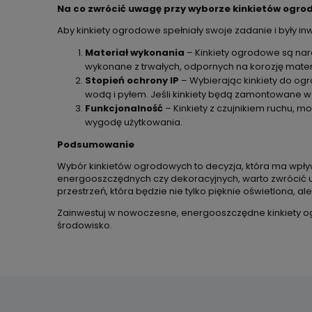
Na co zwrócić uwagę przy wyborze kinkietów ogr
Aby kinkiety ogrodowe spełniały swoje zadanie i były inw
Materiał wykonania
– Kinkiety ogrodowe są nar
wykonane z trwałych, odpornych na korozję materi
Stopień ochrony IP
– Wybierając kinkiety do ogr
wodą i pyłem. Jeśli kinkiety będą zamontowane w
Funkcjonalność
– Kinkiety z czujnikiem ruchu, mo
wygodę użytkowania.
Podsumowanie
Wybór kinkietów ogrodowych to decyzja, która ma wpływ 
energooszczędnych czy dekoracyjnych, warto zwrócić u
przestrzeń, która będzie nie tylko pięknie oświetlona, a
Zainwestuj w nowoczesne, energooszczędne kinkiety ogro
środowisko.