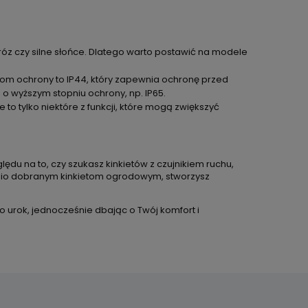
róz czy silne słońce. Dlatego warto postawić na modele
iom ochrony to IP44, który zapewnia ochronę przed
o wyższym stopniu ochrony, np. IP65.
 to tylko niektóre z funkcji, które mogą zwiększyć
du na to, czy szukasz kinkietów z czujnikiem ruchu,
dnio dobranym kinkietom ogrodowym, stworzysz
o urok, jednocześnie dbając o Twój komfort i