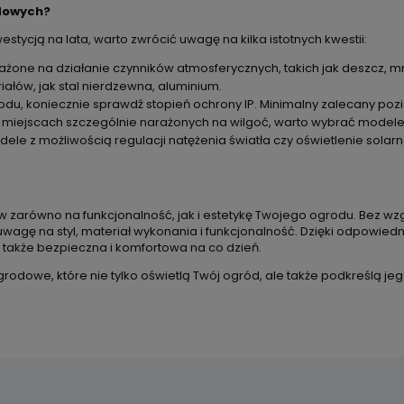
odowych?
estycją na lata, warto zwrócić uwagę na kilka istotnych kwestii:
ażone na działanie czynników atmosferycznych, takich jak deszcz, m
ałów, jak stal nierdzewna, aluminium.
odu, koniecznie sprawdź stopień ochrony IP. Minimalny zalecany poz
 miejscach szczególnie narażonych na wilgoć, warto wybrać modele 
dele z możliwością regulacji natężenia światła czy oświetlenie solarne
zarówno na funkcjonalność, jak i estetykę Twojego ogrodu. Bez wzglę
wagę na styl, materiał wykonania i funkcjonalność. Dzięki odpowie
le także bezpieczna i komfortowa na co dzień.
dowe, które nie tylko oświetlą Twój ogród, ale także podkreślą jeg