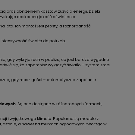
ią oraz obniżeniem kosztów zużycia energii. Dzięki
yskując doskonałą jakość oświetlenia.
a lata. Ich montaż jest prosty, a różnorodność
intensywność światła do potrzeb.
nie, gdy wykryje ruch w pobliżu, co jest bardzo wygodne
artwić się, że zapomnisz wyłączyć światło – system zrobi
tyczne, gdy masz gości – automatyczne zapalanie
odowych
. Są one dostępne w różnorodnych formach,
ancji i wyjątkowego klimatu. Popularne są modele z
mu, altanie, a nawet na murkach ogrodowych, tworząc w