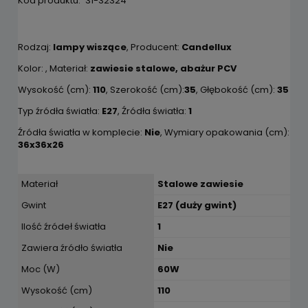
Kod produktu:
31-32324
Rodzaj:
lampy wiszące
, Producent:
Candellux
Kolor:
, Materiał:
zawiesie stalowe, abażur PCV
Wysokość (cm):
110
, Szerokość (cm):
35
, Głębokość (cm):
35
Typ źródła światła:
E27
, Źródła światła:
1
Źródła światła w komplecie:
Nie
, Wymiary opakowania (cm):
36x36x26
Materiał
Stalowe zawiesie
Gwint
E27 (duży gwint)
Ilość źródeł światła
1
Zawiera źródło światła
Nie
Moc (W)
60W
Wysokość (cm)
110