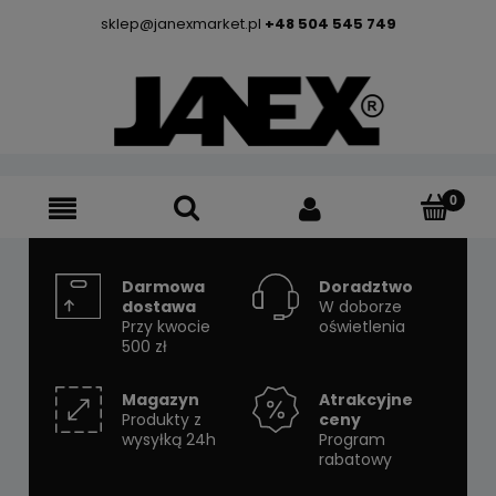
sklep@janexmarket.pl
+48 504 545 749
Darmowa
Doradztwo
dostawa
W doborze
Przy kwocie
oświetlenia
500 zł
Magazyn
Atrakcyjne
Produkty z
ceny
wysyłką 24h
Program
rabatowy