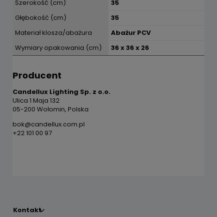
Szerokość (cm)
35
Głębokość (cm)
35
Materiał klosza/abażura
Abażur PCV
Wymiary opakowania (cm)
36 x 36 x 26
Producent
Candellux Lighting Sp. z o.o.
Ulica 1 Maja 132
05-200 Wołomin, Polska
bok@candellux.com.pl
+22 101 00 97
Kontakt