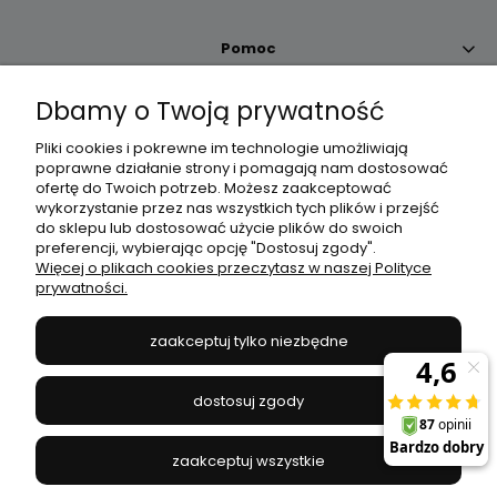
Pomoc
Dbamy o Twoją prywatność
Moje konto
Pliki cookies i pokrewne im technologie umożliwiają
poprawne działanie strony i pomagają nam dostosować
Płatności i dostawa
ofertę do Twoich potrzeb. Możesz zaakceptować
wykorzystanie przez nas wszystkich tych plików i przejść
do sklepu lub dostosować użycie plików do swoich
Informacje
preferencji, wybierając opcję "Dostosuj zgody".
Więcej o plikach cookies przeczytasz w naszej Polityce
prywatności.
O nas
zaakceptuj tylko niezbędne
JANEX
// ul. Przemysłowa 11a, 75-216 Koszalin //
NIP
669-050-03-43
dostosuj zgody
//
Tel.:
504 545 749
//
E-mail:
sklep@janexmarket.pl
zaakceptuj wszystkie