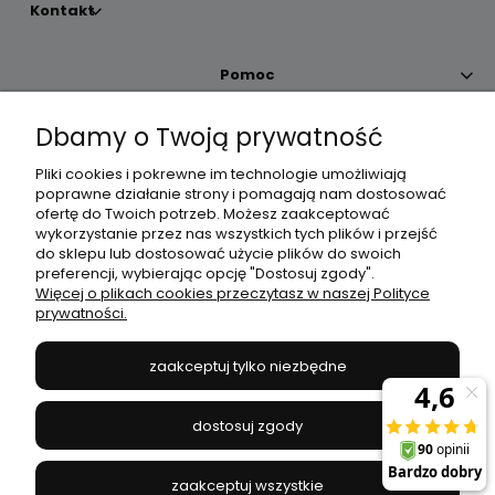
Kontakt
Pomoc
Dbamy o Twoją prywatność
Moje konto
Pliki cookies i pokrewne im technologie umożliwiają
poprawne działanie strony i pomagają nam dostosować
Płatności i dostawa
ofertę do Twoich potrzeb. Możesz zaakceptować
wykorzystanie przez nas wszystkich tych plików i przejść
do sklepu lub dostosować użycie plików do swoich
Informacje
preferencji, wybierając opcję "Dostosuj zgody".
Więcej o plikach cookies przeczytasz w naszej Polityce
prywatności.
O nas
zaakceptuj tylko niezbędne
JANEX
// ul. Przemysłowa 11a, 75-216 Koszalin //
NIP
669-050-03-43
dostosuj zgody
//
Tel.:
504 545 749
//
E-mail:
sklep@janexmarket.pl
zaakceptuj wszystkie