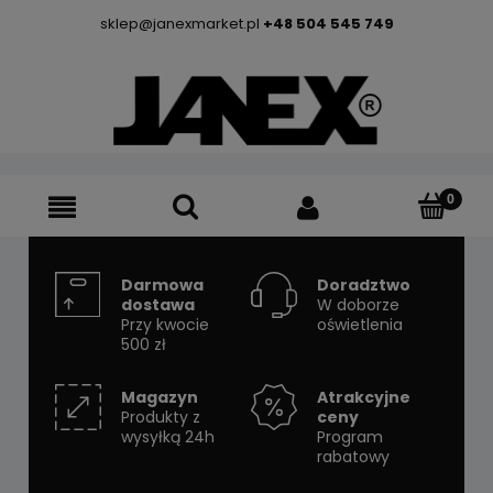
sklep@janexmarket.pl
+48 504 545 749
Darmowa
Doradztwo
dostawa
W doborze
Przy kwocie
oświetlenia
500 zł
Magazyn
Atrakcyjne
Produkty z
ceny
wysyłką 24h
Program
rabatowy