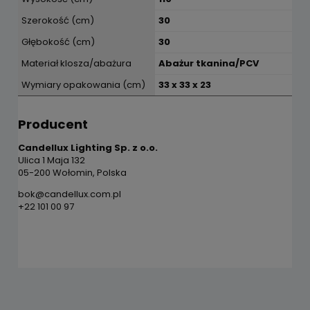
Szerokość (cm)
30
Głębokość (cm)
30
Materiał klosza/abażura
Abażur tkanina/PCV
Wymiary opakowania (cm)
33 x 33 x 23
Producent
Candellux Lighting Sp. z o.o.
Ulica 1 Maja 132
05-200 Wołomin, Polska
bok@candellux.com.pl
+22 101 00 97