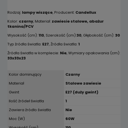
Rodzaj:
lampy wiszące
, Producent:
Candellux
Kolor:
czarny
, Materiał:
zawiesie stalowe, abażur
tkanina/PCV
Wysokość (cm):
110
, Szerokość (cm):
30
, Głębokość (cm):
30
Typ źródła światła:
E27
, Źródła światła:
1
Źródła światła w komplecie:
Nie
, Wymiary opakowania (cm):
33x33x23
Kolor dominujący
Czarny
Materiał
Stalowe zawiesie
Gwint
E27 (duży gwint)
Ilość źródeł światła
1
Zawiera źródło światła
Nie
Moc (W)
60W
Wysokość (cm)
110