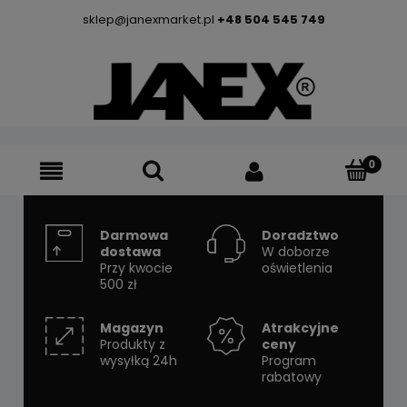
sklep@janexmarket.pl
+48 504 545 749
Darmowa
Doradztwo
dostawa
W doborze
Przy kwocie
oświetlenia
500 zł
Magazyn
Atrakcyjne
Produkty z
ceny
wysyłką 24h
Program
rabatowy