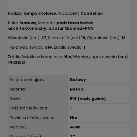
Rodzaj:
lampy stołowe
, Producent:
Candellux
Kolor:
beżowy
, Materiał:
podstawa beton
architektoniczny, abażur tkanina+PCV
Wysokość (cm):
27
, Szerokość (cm):
19
, Głębokość (cm):
12
Typ źródła światła:
E14
, Źródła światła:
1
Źródła światła w komplecie:
Nie
, Wymiary opakowania (cm):
14x21x21
Kolor dominujący
Beżowy
Materiał
Beton
Gwint
E14 (mały gwint)
Ilość źródeł światła
1
Zawiera źródło światła
Nie
Moc (W)
40W
Wysokość (cm)
27