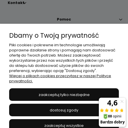
Kontakt
Pomoc
Dbamy o Twoją prywatność
Moje konto
Pliki cookies i pokrewne im technologie umożliwiają
poprawne działanie strony i pomagają nam dostosować
Płatności i dostawa
ofertę do Twoich potrzeb. Możesz zaakceptować
wykorzystanie przez nas wszystkich tych plików i przejść
do sklepu lub dostosować użycie plików do swoich
Informacje
preferencji, wybierając opcję "Dostosuj zgody".
Więcej o plikach cookies przeczytasz w naszej Polityce
prywatności.
O nas
zaakceptuj tylko niezbędne
JANEX
// ul. Przemysłowa 11a, 75-216 Koszalin //
NIP
669-050-03-43
dostosuj zgody
//
Tel.:
504 545 749
//
E-mail:
sklep@janexmarket.pl
zaakceptuj wszystkie