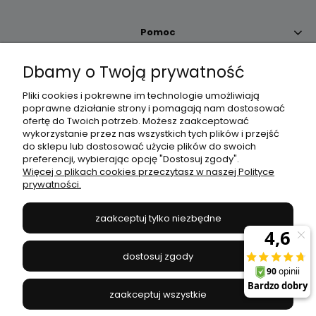
Pomoc
Dbamy o Twoją prywatność
Moje konto
Pliki cookies i pokrewne im technologie umożliwiają
poprawne działanie strony i pomagają nam dostosować
Płatności i dostawa
ofertę do Twoich potrzeb. Możesz zaakceptować
wykorzystanie przez nas wszystkich tych plików i przejść
do sklepu lub dostosować użycie plików do swoich
Informacje
preferencji, wybierając opcję "Dostosuj zgody".
Więcej o plikach cookies przeczytasz w naszej Polityce
prywatności.
O nas
zaakceptuj tylko niezbędne
JANEX
// ul. Przemysłowa 11a, 75-216 Koszalin //
NIP
669-050-03-43
dostosuj zgody
//
Tel.:
504 545 749
//
E-mail:
sklep@janexmarket.pl
zaakceptuj wszystkie