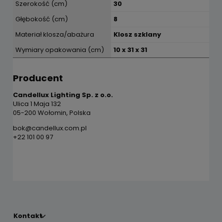
Szerokość (cm)
30
Głębokość (cm)
8
Materiał klosza/abażura
Klosz szklany
Wymiary opakowania (cm)
10 x 31 x 31
Producent
Candellux Lighting Sp. z o.o.
Ulica 1 Maja 132
05-200 Wołomin, Polska
bok@candellux.com.pl
+22 101 00 97
Kontakt