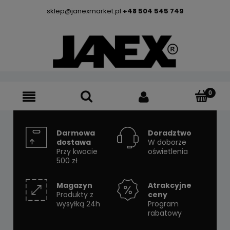
sklep@janexmarket.pl
+48 504 545 749
Darmowa
Doradztwo
dostawa
W doborze
Przy kwocie
oświetlenia
500 zł
Magazyn
Atrakcyjne
Produkty z
ceny
wysyłką 24h
Program
rabatowy