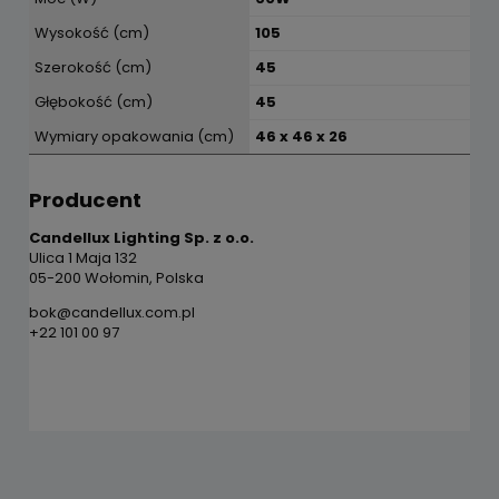
Wysokość (cm)
105
Szerokość (cm)
45
Głębokość (cm)
45
Wymiary opakowania (cm)
46 x 46 x 26
Producent
Candellux Lighting Sp. z o.o.
Ulica 1 Maja 132
05-200 Wołomin, Polska
bok@candellux.com.pl
+22 101 00 97