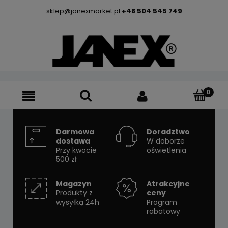
sklep@janexmarket.pl
+48 504 545 749
Darmowa
Doradztwo
dostawa
W doborze
Przy kwocie
oświetlenia
500 zł
Magazyn
Atrakcyjne
Produkty z
ceny
wysyłką 24h
Program
rabatowy