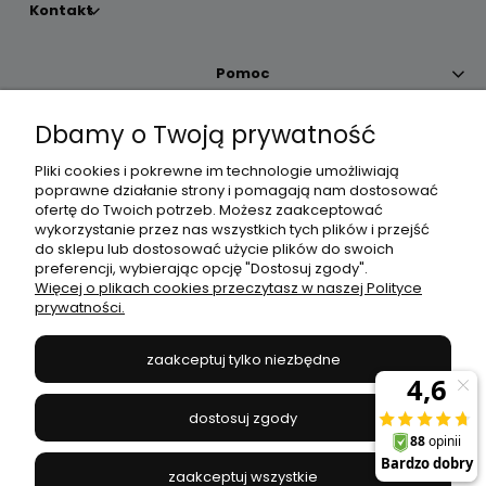
Kontakt
Pomoc
Dbamy o Twoją prywatność
Moje konto
Pliki cookies i pokrewne im technologie umożliwiają
poprawne działanie strony i pomagają nam dostosować
Płatności i dostawa
ofertę do Twoich potrzeb. Możesz zaakceptować
wykorzystanie przez nas wszystkich tych plików i przejść
do sklepu lub dostosować użycie plików do swoich
Informacje
preferencji, wybierając opcję "Dostosuj zgody".
Więcej o plikach cookies przeczytasz w naszej Polityce
prywatności.
O nas
zaakceptuj tylko niezbędne
JANEX
// ul. Przemysłowa 11a, 75-216 Koszalin //
NIP
669-050-03-43
dostosuj zgody
//
Tel.:
504 545 749
//
E-mail:
sklep@janexmarket.pl
zaakceptuj wszystkie