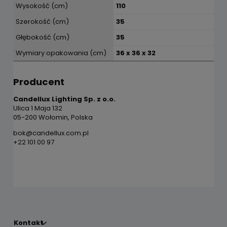
Wysokość (cm)
110
Szerokość (cm)
35
Głębokość (cm)
35
Wymiary opakowania (cm)
36 x 36 x 32
Producent
Candellux Lighting Sp. z o.o.
Ulica 1 Maja 132
05-200 Wołomin, Polska
bok@candellux.com.pl
+22 101 00 97
Kontakt