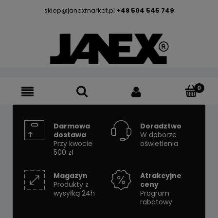
sklep@janexmarket.pl
+48 504 545 749
Darmowa
Doradztwo
dostawa
W doborze
Przy kwocie
oświetlenia
500 zł
Magazyn
Atrakcyjne
Produkty z
ceny
wysyłką 24h
Program
rabatowy