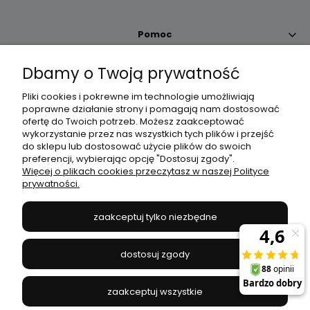
Pomoc
Dbamy o Twoją prywatność
Moje konto
Pliki cookies i pokrewne im technologie umożliwiają
poprawne działanie strony i pomagają nam dostosować
Płatności i dostawa
ofertę do Twoich potrzeb. Możesz zaakceptować
wykorzystanie przez nas wszystkich tych plików i przejść
do sklepu lub dostosować użycie plików do swoich
Informacje
preferencji, wybierając opcję "Dostosuj zgody".
Więcej o plikach cookies przeczytasz w naszej Polityce
prywatności.
O nas
zaakceptuj tylko niezbędne
JANEX
// ul. Przemysłowa 11a, 75-216 Koszalin //
NIP
669-050-03-43
dostosuj zgody
//
Tel.:
504 545 749
//
E-mail:
sklep@janexmarket.pl
zaakceptuj wszystkie