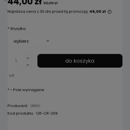
44,00 zł
50,00 zł
Najniższa cena z 30 dni przed tą promocją:
46,00 zł
Jeżeli p
niż 30 dn
*
Wysyłka:
cena od
pojawił 
do koszyka
szt.
*
- Pole wymagane
Producent:
ORNO
Kod produktu:
OR-CR-209