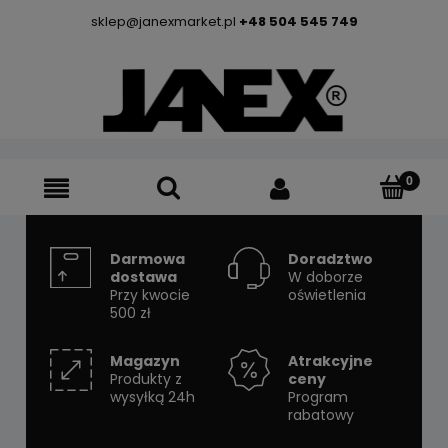
sklep@janexmarket.pl
+48 504 545 749
Darmowa
Doradztwo
dostawa
W doborze
Przy kwocie
oświetlenia
500 zł
Magazyn
Atrakcyjne
Produkty z
ceny
wysyłką 24h
Program
rabatowy