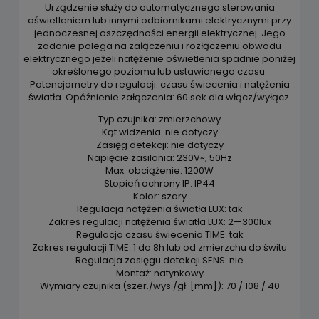
Urządzenie służy do automatycznego sterowania
oświetleniem lub innymi odbiornikami elektrycznymi przy
jednoczesnej oszczędności energii elektrycznej. Jego
zadanie polega na załączeniu i rozłączeniu obwodu
elektrycznego jeżeli natężenie oświetlenia spadnie poniżej
określonego poziomu lub ustawionego czasu.
Potencjometry do regulacji: czasu świecenia i natężenia
światła. Opóźnienie załączenia: 60 sek dla włącz/wyłącz.
Typ czujnika: zmierzchowy
Kąt widzenia: nie dotyczy
Zasięg detekcji: nie dotyczy
Napięcie zasilania: 230V~, 50Hz
Max. obciążenie: 1200W
Stopień ochrony IP: IP44
Kolor: szary
Regulacja natężenia światła LUX: tak
Zakres regulacji natężenia światła LUX: 2—300lux
Regulacja czasu świecenia TIME: tak
Zakres regulacji TIME: 1 do 8h lub od zmierzchu do świtu
Regulacja zasięgu detekcji SENS: nie
Montaż: natynkowy
Wymiary czujnika (szer./wys./gł. [mm]): 70 / 108 / 40