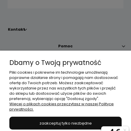
Kontakt
Pomoc
Dbamy o Twoją prywatność
Moje konto
Pliki cookies i pokrewne im technologie umożliwiają
poprawne działanie strony i pomagają nam dostosować
Płatności i dostawa
ofertę do Twoich potrzeb. Możesz zaakceptować
wykorzystanie przez nas wszystkich tych plików i przejść
do sklepu lub dostosować użycie plików do swoich
Informacje
preferencji, wybierając opcję "Dostosuj zgody".
Więcej o plikach cookies przeczytasz w naszej Polityce
prywatności.
O nas
zaakceptuj tylko niezbędne