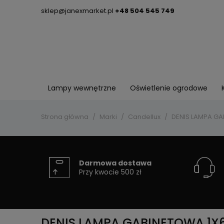
sklep@janexmarket.pl
+48 504 545 749
Lampy wewnętrzne
Oświetlenie ogrodowe
Strona główna
Marki
Candellux
DENIS LAMPA GA
Darmowa dostawa
Przy kwocie 500 zł
DENIS LAMPA GABINETOWA 1X6