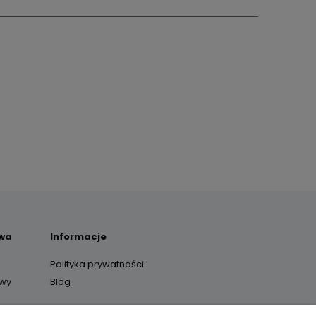
awa
Informacje
Polityka prywatności
awy
Blog