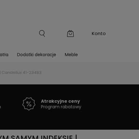
atła
Dodatki dekoracje
Meble
 Candellux 41-23483
Atrakcyjne ceny
h
Program rabatowy
M SAMYM INDEKSIE |