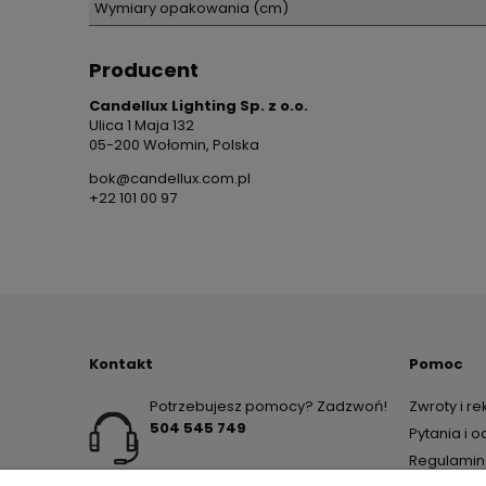
Wymiary opakowania (cm)
Producent
Candellux Lighting Sp. z o.o.
Ulica 1 Maja 132
05-200 Wołomin, Polska
bok@candellux.com.pl
+22 101 00 97
Kontakt
Pomoc
Potrzebujesz pomocy? Zadzwoń!
Zwroty i r
504 545 749
Pytania i 
Regulamin