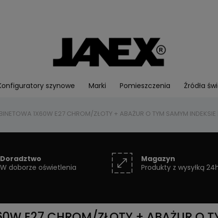
Konfiguratory szynowe
Marki
Pomieszczenia
Źródła świ
BINETOWA 1X60W E27 CHROM/ZŁOTY + ABAŻUR O TYM SAMYM INDEKSIE |
Doradztwo
Magazyn
W doborze oświetlenia
Produkty z wysyłką 24
0W E27 CHROM/ZŁOTY + ABAŻUR O TY