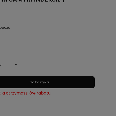
obocze
do koszyka
ł, a otrzymasz:
3%
rabatu.