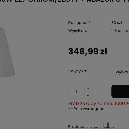
Dostępność:
33 szt.
Wysyłka w:
1-2 dni r
346,99 zł
*
Wysyłka:
szt.
Zrób zakupy za min.: 1000 z
*
- Pole wymagane
Producent: