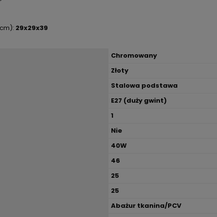
(cm):
29x29x39
Chromowany
Złoty
Stalowa podstawa
E27 (duży gwint)
1
Nie
40W
46
25
25
Abażur tkanina/PCV