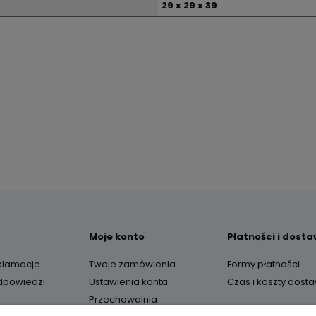
29 x 29 x 39
Moje konto
Płatności i dost
eklamacje
Twoje zamówienia
Formy płatności
odpowiedzi
Ustawienia konta
Czas i koszty dost
Przechowalnia
O nas