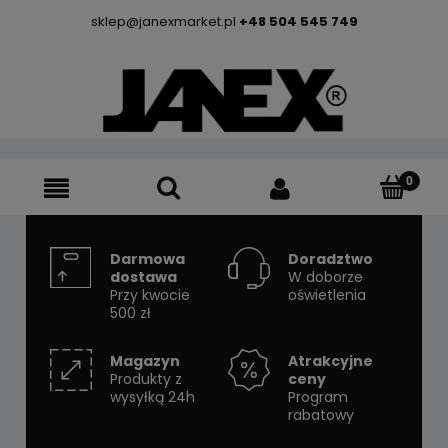
sklep@janexmarket.pl
+48 504 545 749
Darmowa
Doradztwo
dostawa
W doborze
Przy kwocie
oświetlenia
500 zł
Magazyn
Atrakcyjne
Produkty z
ceny
wysyłką 24h
Program
rabatowy