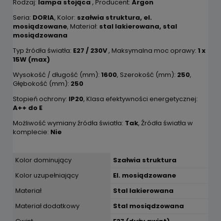
Rodzaj:
lampa stojąca
, Producent:
Argon
Seria:
DORIA
, Kolor:
szałwia struktura, el.
mosiądzowane
, Materiał:
stal lakierowana, stal
mosiądzowana
Typ źródła światła:
E27 / 230V
, Maksymalna moc oprawy:
1 x
15W (max)
Wysokość / długość (mm):
1600
, Szerokość (mm):
250
,
Głębokość (mm):
250
Stopień ochrony:
IP20
, Klasa efektywności energetycznej:
A++ do E
Możliwość wymiany źródła światła:
Tak
, Źródła światła w
komplecie:
Nie
Kolor dominujący
Szałwia struktura
Kolor uzupełniający
El. mosiądzowane
Materiał
Stal lakierowana
Materiał dodatkowy
Stal mosiądzowana