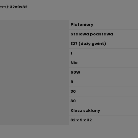
(cm):
32x9x32
Plafoniery
Stalowa podstawa
E27 (duży gwint)
1
Nie
60W
9
30
30
Klosz szklany
32 x 9 x 32