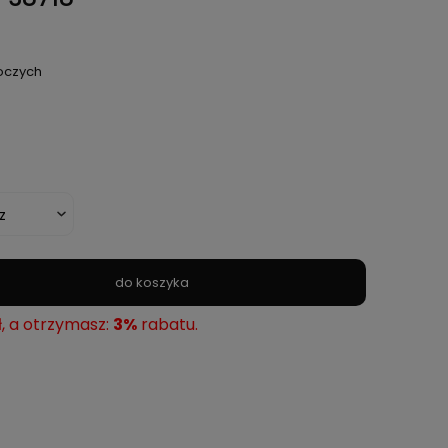
boczych
do koszyka
ł, a otrzymasz:
3%
rabatu.