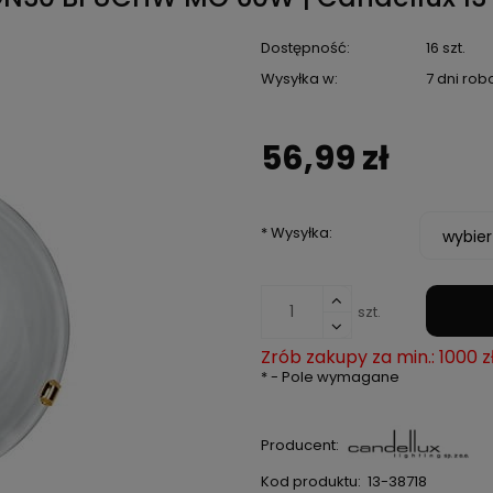
Dostępność:
16 szt.
Wysyłka w:
7 dni ro
56,99 zł
*
Wysyłka:
szt.
Zrób zakupy za min.: 1000 z
*
- Pole wymagane
Producent:
Kod produktu:
13-38718