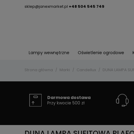
sklep@janexmarket.pl
+48 504 545 749
Lampy wewnętrzne
Oświetlenie ogrodowe
Strona główna
Marki
Candellux
DUNA LAMPA SUF
Darmowa dostawa
Przy kwocie 500 zł
DUNA LAMPA SUFITOWA PLAFON