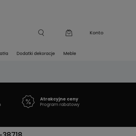
atła
Dodatki dekoracje
Meble
Atrakcyjne ceny
h
Program rabatowy
-38718