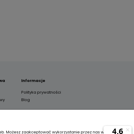
awa
Informacje
Polityka prywatności
awy
Blog
y
zeb. Możesz zaakceptować wykorzystanie przez nas wszystkich