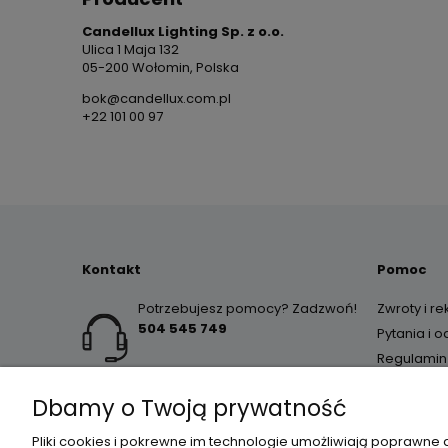
Candellux Lighting Sp. z o.o.
Ulica 1 Maja 132
05-200 Wołomin, Polska
bok@candellux.com.pl
+22 101 00 97
Kontakt
Pomoc
Potrzebujesz pomocy? Zadzwoń!
Zwroty i r
504 545 749
Pytania i 
Regulamin
Dbamy o Twoją prywatność
Pliki cookies i pokrewne im technologie umożliwiają poprawne