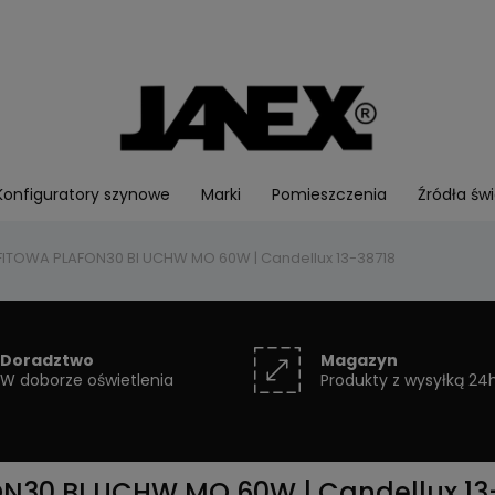
Konfiguratory szynowe
Marki
Pomieszczenia
Źródła świ
ITOWA PLAFON30 BI UCHW MO 60W | Candellux 13-38718
Doradztwo
Magazyn
W doborze oświetlenia
Produkty z wysyłką 24
30 BI UCHW MO 60W | Candellux 13