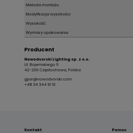
Metoda montażu
Modyfikacja wysokości
Wysokość
Wymiary opakowania
Producent
Nowodvorski Lighting sp. z o.o.
Ul. Bojemskiego 11
42-200 Częstochowa, Polska
gpsr@nowodvorski.com
+48 34 344 91 10
Kontakt
Pomoc