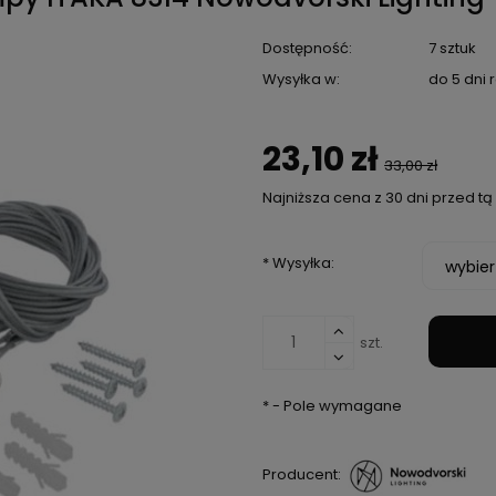
Dostępność:
7 sztuk
Wysyłka w:
do 5 dni
23,10 zł
33,00 zł
Najniższa cena z 30 dni przed t
Jeżeli produkt jes
*
Wysyłka:
niż 30 dni, wyświetl
cena od momentu, 
pojawił się w sprze
szt.
*
- Pole wymagane
Producent: