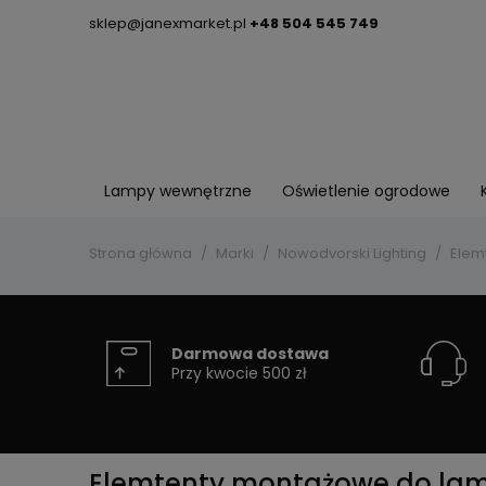
sklep@janexmarket.pl
+48 504 545 749
Lampy wewnętrzne
Oświetlenie ogrodowe
Strona główna
Marki
Nowodvorski Lighting
Elem
Darmowa dostawa
Przy kwocie 500 zł
Elemtenty montażowe do lamp