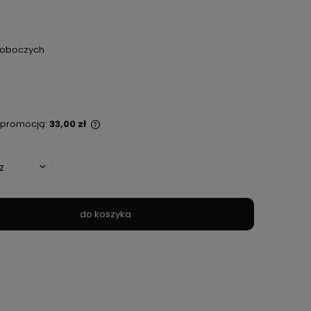
 roboczych
ą promocją:
33,00 zł
t sprzedawany krócej
ana jest najniższa
kiedy produkt
daży.
do koszyka