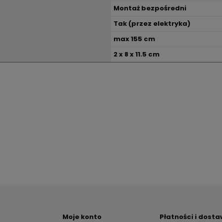
Montaż bezpośredni
Tak (przez elektryka)
max 155 cm
2 x 8 x 11.5 cm
Moje konto
Płatności i dost