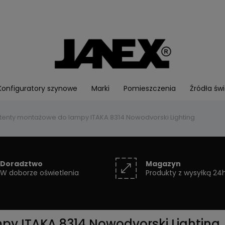
Konfiguratory szynowe
Marki
Pomieszczenia
Źródła świ
tenty montażowe do lampy ITAKA 8314 Nowodvorski Lighting
Doradztwo
Magazyn
W doborze oświetlenia
Produkty z wysyłką 24
y ITAKA 8314 Nowodvorski Lighting