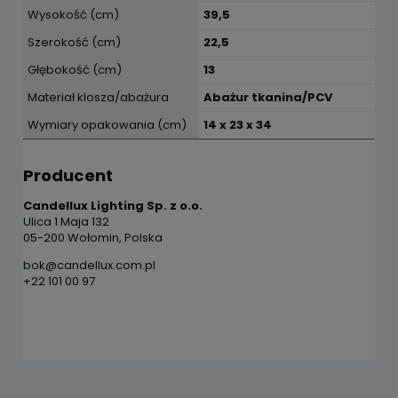
Wysokość (cm)
39,5
Szerokość (cm)
22,5
Głębokość (cm)
13
Materiał klosza/abażura
Abażur tkanina/PCV
Wymiary opakowania (cm)
14 x 23 x 34
Producent
Candellux Lighting Sp. z o.o.
Ulica 1 Maja 132
05-200 Wołomin, Polska
bok@candellux.com.pl
+22 101 00 97