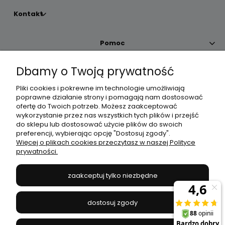
Kontakt
Pomoc
Dbamy o Twoją prywatność
Moje konto
Pliki cookies i pokrewne im technologie umożliwiają
poprawne działanie strony i pomagają nam dostosować
Płatności i dostawa
ofertę do Twoich potrzeb. Możesz zaakceptować
wykorzystanie przez nas wszystkich tych plików i przejść
do sklepu lub dostosować użycie plików do swoich
Informacje
preferencji, wybierając opcję "Dostosuj zgody".
Więcej o plikach cookies przeczytasz w naszej Polityce
prywatności.
O nas
zaakceptuj tylko niezbędne
JANEX
// ul. Przemysłowa 11a, 75-216 Koszalin //
NIP
669-050-03-43
dostosuj zgody
//
Tel.:
504 545 749
//
E-mail:
sklep@janexmarket.pl