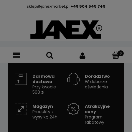
sklep@janexmarket.pl
+48 504 545 749
Darmowa
Doradztwo
dostawa
W doborze
Przy kwocie
oświetlenia
500 zł
Magazyn
Atrakcyjne
Produkty z
ceny
wysyłką 24h
Program
rabatowy