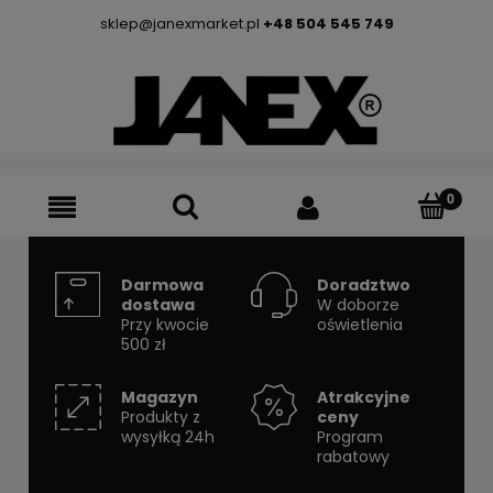
sklep@janexmarket.pl
+48 504 545 749
Darmowa
Doradztwo
dostawa
W doborze
Przy kwocie
oświetlenia
500 zł
Magazyn
Atrakcyjne
Produkty z
ceny
wysyłką 24h
Program
rabatowy