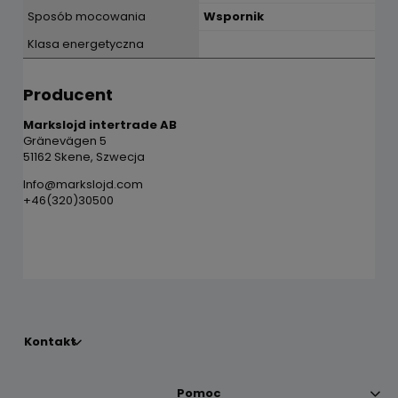
Sposób mocowania
Wspornik
Klasa energetyczna
Producent
Markslojd intertrade AB
Gränevägen 5
51162 Skene, Szwecja
Info@markslojd.com
+46(320)30500
Kontakt
Pomoc