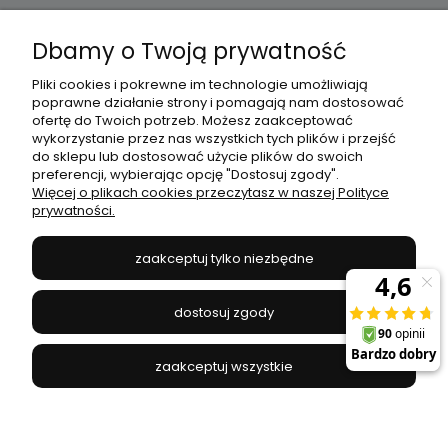
Dbamy o Twoją prywatność
Moje konto
Pliki cookies i pokrewne im technologie umożliwiają
poprawne działanie strony i pomagają nam dostosować
Płatności i dostawa
ofertę do Twoich potrzeb. Możesz zaakceptować
wykorzystanie przez nas wszystkich tych plików i przejść
do sklepu lub dostosować użycie plików do swoich
Informacje
preferencji, wybierając opcję "Dostosuj zgody".
Więcej o plikach cookies przeczytasz w naszej Polityce
prywatności.
O nas
zaakceptuj tylko niezbędne
JANEX
// ul. Przemysłowa 11a, 75-216 Koszalin //
NIP
669-050-03-43
dostosuj zgody
//
Tel.:
504 545 749
//
E-mail:
sklep@janexmarket.pl
zaakceptuj wszystkie
pokaż pełną wersję strony