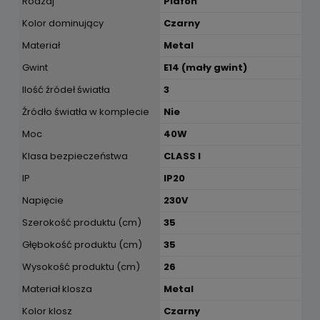
Rodzaj
Plafon
Kolor dominujący
Czarny
Materiał
Metal
Gwint
E14 (mały gwint)
Ilość źródeł światła
3
Źródło światła w komplecie
Nie
Moc
40W
Klasa bezpieczeństwa
CLASS I
IP
IP20
Napięcie
230V
Szerokość produktu (cm)
35
Głębokość produktu (cm)
35
Wysokość produktu (cm)
26
Materiał klosza
Metal
Kolor klosz
Czarny