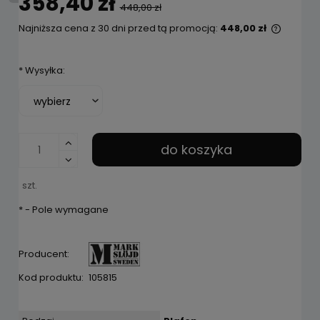
358,40 zł
448,00 zł
Najniższa cena z 30 dni przed tą promocją:
448,00 zł
Jeżeli 
niż 30 
*
Wysyłka:
cena o
pojawił
do koszyka
szt.
*
- Pole wymagane
Producent:
Kod produktu:
105815