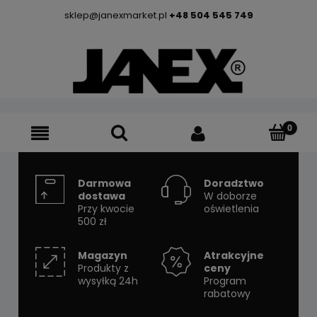
sklep@janexmarket.pl
+48 504 545 749
Darmowa
Doradztwo
dostawa
W doborze
Przy kwocie
oświetlenia
500 zł
Magazyn
Atrakcyjne
Produkty z
ceny
wysyłką 24h
Program
rabatowy