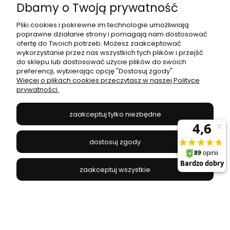
Dbamy o Twoją prywatność
NOWODVORSKI - 7995
Pliki cookies i pokrewne im technologie umożliwiają
poprawne działanie strony i pomagają nam dostosować
299,00 zł
ofertę do Twoich potrzeb. Możesz zaakceptować
wykorzystanie przez nas wszystkich tych plików i przejść
do sklepu lub dostosować użycie plików do swoich
do koszyka
preferencji, wybierając opcję "Dostosuj zgody".
Więcej o plikach cookies przeczytasz w naszej Polityce
prywatności.
zaakceptuj tylko niezbędne
dostosuj zgody
zaakceptuj wszystkie