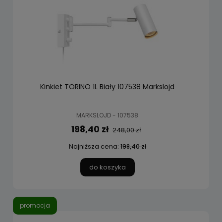
Kinkiet TORINO 1L Biały 107538 Markslojd
MARKSLOJD - 107538
198,40 zł
248,00 zł
Najniższa cena:
198,40 zł
do koszyka
promocja