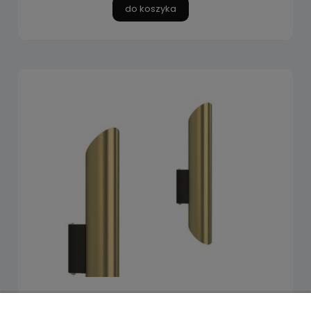
do koszyka
Kinkiet EYE WALL CUT 7995 Nowodvorski Lighting