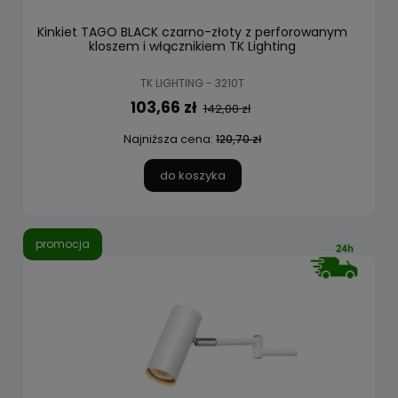
Kinkiet TAGO BLACK czarno-złoty z perforowanym
kloszem i włącznikiem TK Lighting
TK LIGHTING - 3210T
103,66 zł
142,00 zł
Najniższa cena:
120,70 zł
do koszyka
promocja