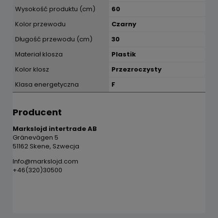
Wysokość produktu (cm)
60
Kolor przewodu
Czarny
Długość przewodu (cm)
30
Materiał klosza
Plastik
Kolor klosz
Przezroczysty
Klasa energetyczna
F
Producent
Markslojd intertrade AB
Gränevägen 5
51162 Skene, Szwecja
Info@markslojd.com
+46(320)30500