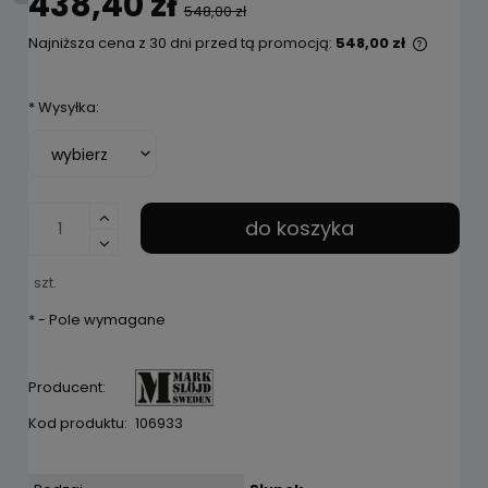
438,40 zł
548,00 zł
Najniższa cena z 30 dni przed tą promocją:
548,00 zł
Jeżeli 
niż 30 
*
Wysyłka:
cena o
pojawił
do koszyka
szt.
*
- Pole wymagane
Producent:
Kod produktu:
106933