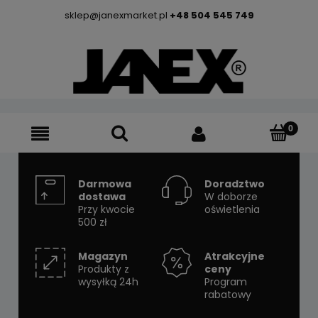
sklep@janexmarket.pl
+48 504 545 749
Darmowa
Doradztwo
dostawa
W doborze
Przy kwocie
oświetlenia
500 zł
Magazyn
Atrakcyjne
Produkty z
ceny
wysyłką 24h
Program
rabatowy