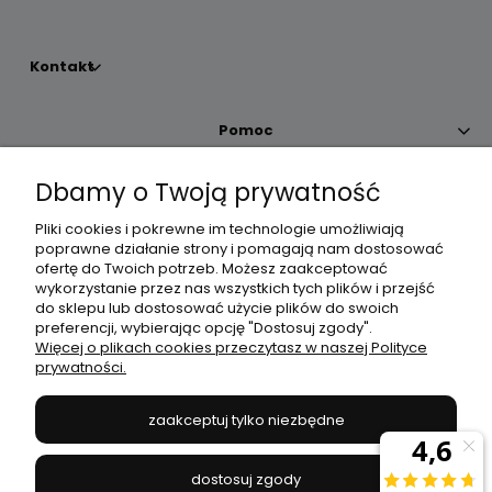
Kontakt
Pomoc
Dbamy o Twoją prywatność
Moje konto
Pliki cookies i pokrewne im technologie umożliwiają
poprawne działanie strony i pomagają nam dostosować
Płatności i dostawa
ofertę do Twoich potrzeb. Możesz zaakceptować
wykorzystanie przez nas wszystkich tych plików i przejść
do sklepu lub dostosować użycie plików do swoich
Informacje
preferencji, wybierając opcję "Dostosuj zgody".
Więcej o plikach cookies przeczytasz w naszej Polityce
prywatności.
O nas
zaakceptuj tylko niezbędne
JANEX
// ul. Przemysłowa 11a, 75-216 Koszalin //
NIP
669-050-03-43
dostosuj zgody
//
Tel.:
504 545 749
//
E-mail:
sklep@janexmarket.pl