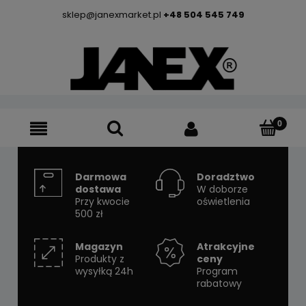
sklep@janexmarket.pl
+48 504 545 749
Darmowa
Doradztwo
dostawa
W doborze
Przy kwocie
oświetlenia
500 zł
Magazyn
Atrakcyjne
Produkty z
ceny
wysyłką 24h
Program
rabatowy