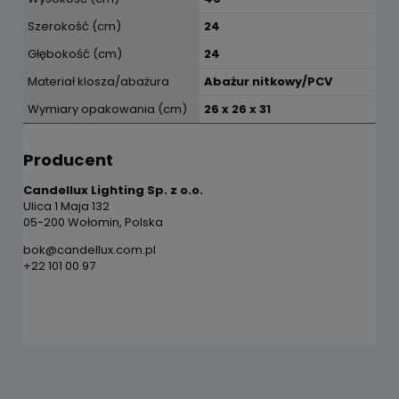
Szerokość (cm)
24
Głębokość (cm)
24
Materiał klosza/abażura
Abażur nitkowy/PCV
Wymiary opakowania (cm)
26 x 26 x 31
Producent
Candellux Lighting Sp. z o.o.
Ulica 1 Maja 132
05-200 Wołomin, Polska
bok@candellux.com.pl
+22 101 00 97