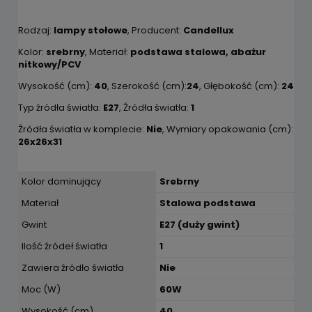
Rodzaj:
lampy stołowe
, Producent:
Candellux
Kolor:
srebrny
, Materiał:
podstawa stalowa, abażur
nitkowy/PCV
Wysokość (cm):
40
, Szerokość (cm):
24
, Głębokość (cm):
24
Typ źródła światła:
E27
, Źródła światła:
1
Źródła światła w komplecie:
Nie
, Wymiary opakowania (cm):
26x26x31
Kolor dominujący
Srebrny
Materiał
Stalowa podstawa
Gwint
E27 (duży gwint)
Ilość źródeł światła
1
Zawiera źródło światła
Nie
Moc (W)
60W
Wysokość (cm)
40