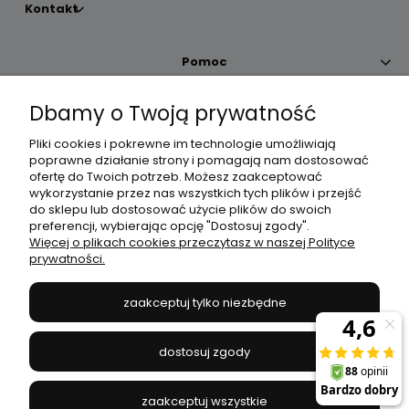
Kontakt
Pomoc
Dbamy o Twoją prywatność
Moje konto
Pliki cookies i pokrewne im technologie umożliwiają
poprawne działanie strony i pomagają nam dostosować
Płatności i dostawa
ofertę do Twoich potrzeb. Możesz zaakceptować
wykorzystanie przez nas wszystkich tych plików i przejść
do sklepu lub dostosować użycie plików do swoich
Informacje
preferencji, wybierając opcję "Dostosuj zgody".
Więcej o plikach cookies przeczytasz w naszej Polityce
prywatności.
O nas
zaakceptuj tylko niezbędne
JANEX
// ul. Przemysłowa 11a, 75-216 Koszalin //
NIP
669-050-03-43
dostosuj zgody
//
Tel.:
504 545 749
//
E-mail:
sklep@janexmarket.pl
zaakceptuj wszystkie