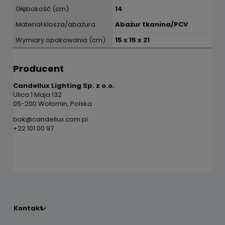
Głębokość (cm)
14
Materiał klosza/abażura
Abażur tkanina/PCV
Wymiary opakowania (cm)
15 x 15 x 21
Producent
Candellux Lighting Sp. z o.o.
Ulica 1 Maja 132
05-200 Wołomin, Polska
bok@candellux.com.pl
+22 101 00 97
Kontakt