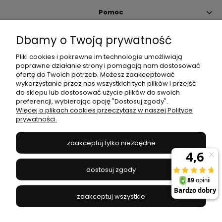
Pomoc
Dbamy o Twoją prywatność
Moje konto
Pliki cookies i pokrewne im technologie umożliwiają
poprawne działanie strony i pomagają nam dostosować
Płatności i dostawa
ofertę do Twoich potrzeb. Możesz zaakceptować
wykorzystanie przez nas wszystkich tych plików i przejść
do sklepu lub dostosować użycie plików do swoich
Informacje
preferencji, wybierając opcję "Dostosuj zgody".
Więcej o plikach cookies przeczytasz w naszej Polityce
prywatności.
O nas
zaakceptuj tylko niezbędne
JANEX
// ul. Przemysłowa 11a, 75-216 Koszalin //
NIP
669-050-03-43
dostosuj zgody
//
Tel.:
504 545 749
//
E-mail:
sklep@janexmarket.pl
zaakceptuj wszystkie