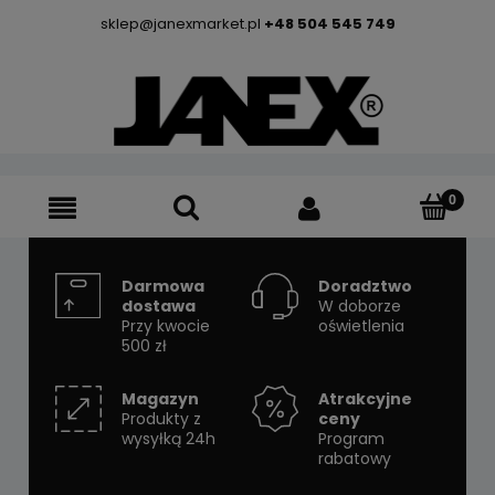
sklep@janexmarket.pl
+48 504 545 749
Darmowa
Doradztwo
dostawa
W doborze
Przy kwocie
oświetlenia
500 zł
Magazyn
Atrakcyjne
Produkty z
ceny
wysyłką 24h
Program
rabatowy