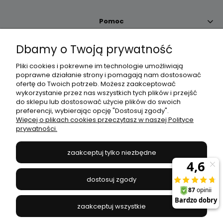
Pomoc
Dbamy o Twoją prywatność
Moje konto
Pliki cookies i pokrewne im technologie umożliwiają
poprawne działanie strony i pomagają nam dostosować
Płatności i dostawa
ofertę do Twoich potrzeb. Możesz zaakceptować
wykorzystanie przez nas wszystkich tych plików i przejść
do sklepu lub dostosować użycie plików do swoich
Informacje
preferencji, wybierając opcję "Dostosuj zgody".
Więcej o plikach cookies przeczytasz w naszej Polityce
prywatności.
O nas
zaakceptuj tylko niezbędne
JANEX
// ul. Przemysłowa 11a, 75-216 Koszalin //
NIP
669-050-03-43
dostosuj zgody
//
Tel.:
504 545 749
//
E-mail:
sklep@janexmarket.pl
zaakceptuj wszystkie