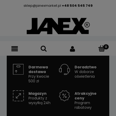
sklep@janexmarket.pl
+48 504 545 749
Darmowa
Doradztwo
dostawa
W doborze
Przy kwocie
oświetlenia
500 zł
Magazyn
Atrakcyjne
Produkty z
ceny
wysyłką 24h
Program
rabatowy