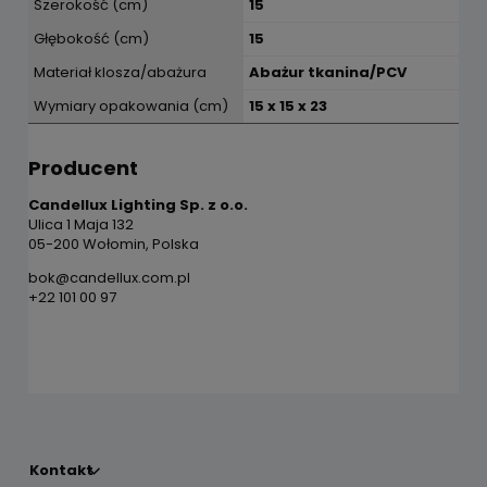
Szerokość (cm)
15
Głębokość (cm)
15
Materiał klosza/abażura
Abażur tkanina/PCV
Wymiary opakowania (cm)
15 x 15 x 23
Producent
Candellux Lighting Sp. z o.o.
Ulica 1 Maja 132
05-200 Wołomin, Polska
bok@candellux.com.pl
+22 101 00 97
Kontakt