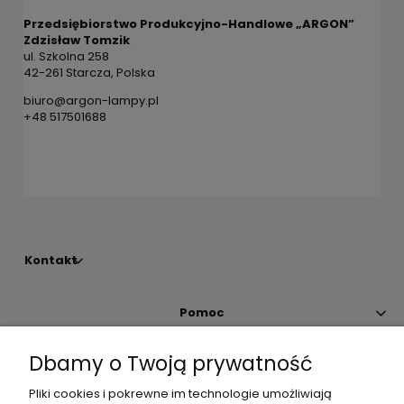
Przedsiębiorstwo Produkcyjno-Handlowe „ARGON”
Zdzisław Tomzik
ul. Szkolna 258
42-261 Starcza, Polska
biuro@argon-lampy.pl
+48 517501688
Kontakt
Pomoc
Dbamy o Twoją prywatność
Moje konto
Pliki cookies i pokrewne im technologie umożliwiają