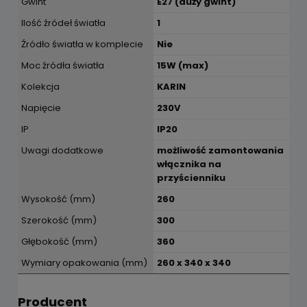
Gwint
E27 (duży gwint)
Ilość źródeł światła
1
Źródło światła w komplecie
Nie
Moc źródła światła
15W (max)
Kolekcja
KARIN
Napięcie
230V
IP
IP20
Uwagi dodatkowe
możliwość zamontowania
włącznika na
przyścienniku
Wysokość (mm)
260
Szerokość (mm)
300
Głębokość (mm)
360
Wymiary opakowania (mm)
260 x 340 x 340
Producent