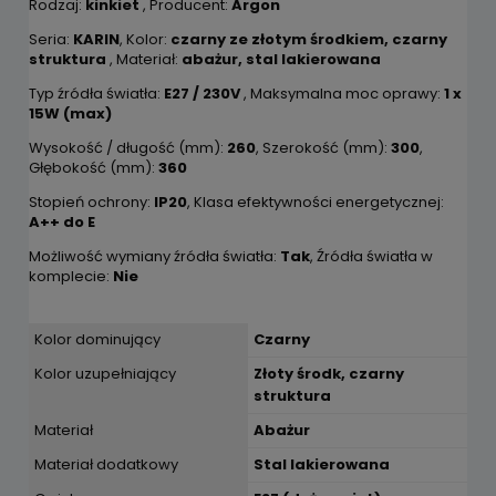
Rodzaj:
kinkiet
, Producent:
Argon
Seria:
KARIN
, Kolor:
czarny ze złotym środkiem, czarny
struktura
, Materiał:
abażur, stal lakierowana
Typ źródła światła:
E27 / 230V
, Maksymalna moc oprawy:
1 x
15W (max)
Wysokość / długość (mm):
260
, Szerokość (mm):
300
,
Głębokość (mm):
360
Stopień ochrony:
IP20
, Klasa efektywności energetycznej:
A++ do E
Możliwość wymiany źródła światła:
Tak
, Źródła światła w
komplecie:
Nie
Kolor dominujący
Czarny
Kolor uzupełniający
Złoty środk, czarny
struktura
Materiał
Abażur
Materiał dodatkowy
Stal lakierowana