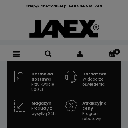
sklep@janexmarket.pl
+48 504 545 749
Darmowa
Doradztwo
dostawa
W doborze
Przy kwocie
oświetlenia
500 zł
Magazyn
Atrakcyjne
Produkty z
ceny
wysyłką 24h
Program
rabatowy