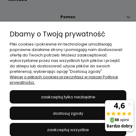
Pomoc
Dbamy o Twoją prywatność
Moje konto
Pliki cookies i pokrewne im technologie umożliwiają
poprawne działanie strony i pomagają nam dostosować
Płatności i dostawa
ofertę do Twoich potrzeb. Możesz zaakceptować
wykorzystanie przez nas wszystkich tych plików i przejść
do sklepu lub dostosować użycie plików do swoich
Informacje
preferencji, wybierając opcję "Dostosuj zgody".
Więcej o plikach cookies przeczytasz w naszej Polityce
prywatności.
O nas
zaakceptuj tylko niezbędne
JANEX
// ul. Przemysłowa 11a, 75-216 Koszalin //
NIP
669-050-03-43
dostosuj zgody
//
Tel.:
504 545 749
//
E-mail:
sklep@janexmarket.pl
zaakceptuj wszystkie