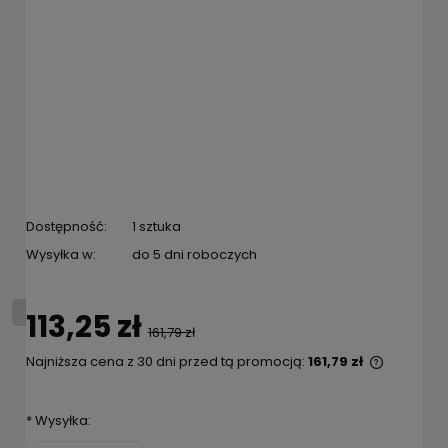
Dostępność:
1 sztuka
Wysyłka w:
do 5 dni roboczych
113,25 zł
161,79 zł
Najniższa cena z 30 dni przed tą promocją:
161,79 zł
Jeżeli p
niż 30 dn
*
Wysyłka:
cena od 
pojawił 