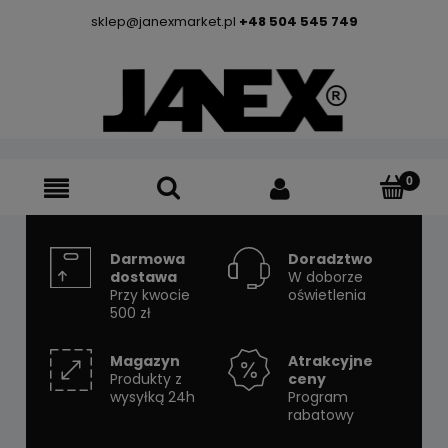
sklep@janexmarket.pl
+48 504 545 749
Darmowa
Doradztwo
dostawa
W doborze
Przy kwocie
oświetlenia
500 zł
Magazyn
Atrakcyjne
Produkty z
ceny
wysyłką 24h
Program
rabatowy