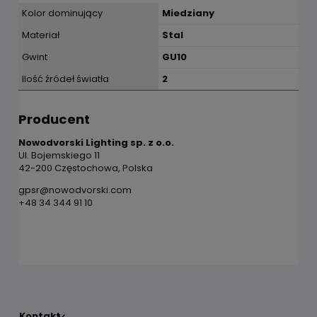
Kolor dominujący
Miedziany
Materiał
Stal
Gwint
GU10
Ilość źródeł światła
2
Producent
Nowodvorski Lighting sp. z o.o.
Ul. Bojemskiego 11
42-200 Częstochowa, Polska
gpsr@nowodvorski.com
+48 34 344 91 10
Kontakt