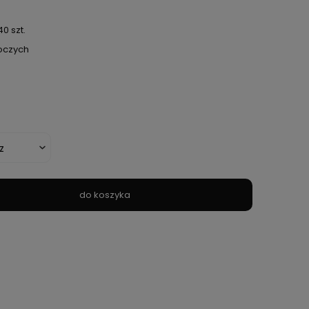
0 szt.
boczych
do koszyka