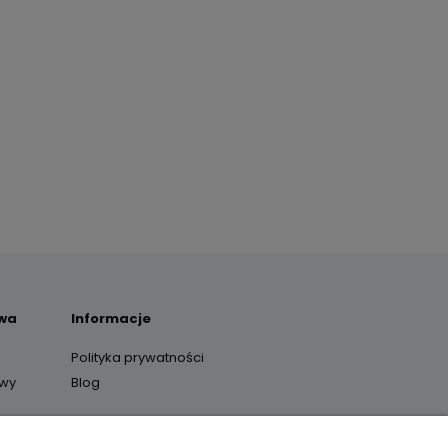
awa
Informacje
Polityka prywatności
awy
Blog