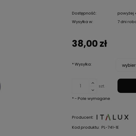
Dostępność:
powyżej 4
Wysyłka w:
7 dni ro
38,00 zł
*
Wysyłka:
szt.
*
- Pole wymagane
Producent:
Kod produktu:
PL-741-1E