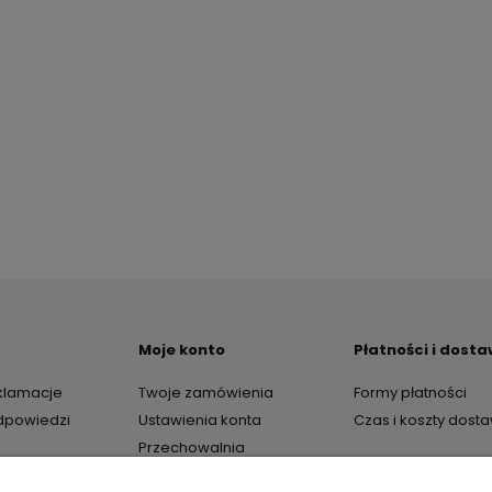
Moje konto
Płatności i dost
eklamacje
Twoje zamówienia
Formy płatności
odpowiedzi
Ustawienia konta
Czas i koszty dost
Przechowalnia
O nas