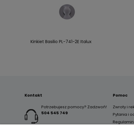
Kinkiet Basilio PL-741-2E Italux
Kontakt
Pomoc
Potrzebujesz pomocy? Zadzwoń!
Zwroty i r
504 545 749
Pytania i 
Regulamin