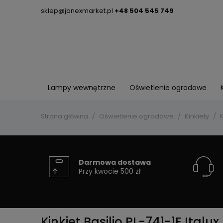
sklep@janexmarket.pl
+48 504 545 749
Lampy wewnętrzne
Oświetlenie ogrodowe
Strona główna
Oświetlenie ogrodowe
Kinkiety
K
Darmowa dostawa
Przy kwocie 500 zł
Kinkiet Basilio PL-741-1E Italux