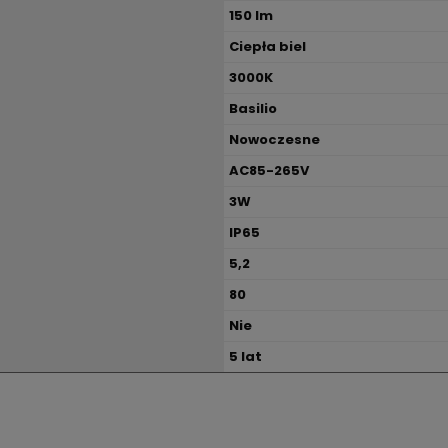
150 lm
Ciepła biel
3000K
Basilio
Nowoczesne
AC85-265V
3W
IP65
5,2
80
Nie
5 lat