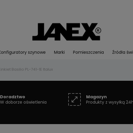
Konfiguratory szynowe
Marki
Pomieszczenia
Źródła świ
inkiet Basilio PL-741-1E Italux
Doradztwo
Magazyn
W doborze oświetlenia
Produkty z wysyłką 24