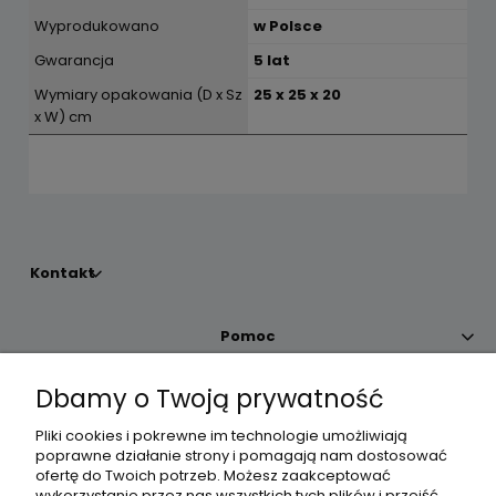
Wyprodukowano
w Polsce
Gwarancja
5 lat
Wymiary opakowania (D x Sz
25 x 25 x 20
x W) cm
Kontakt
Pomoc
Dbamy o Twoją prywatność
Moje konto
Pliki cookies i pokrewne im technologie umożliwiają
poprawne działanie strony i pomagają nam dostosować
Płatności i dostawa
ofertę do Twoich potrzeb. Możesz zaakceptować
wykorzystanie przez nas wszystkich tych plików i przejść