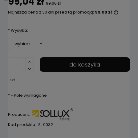
95,04 zł
99,00 zł
Najniższa cena z 30 dni przed tą promocją:
99,00 zł
Jeżeli p
niż 30 dn
*
Wysyłka:
cena od 
pojawił 
do koszyka
szt.
*
- Pole wymagane
Producent:
Kod produktu:
SL.0032