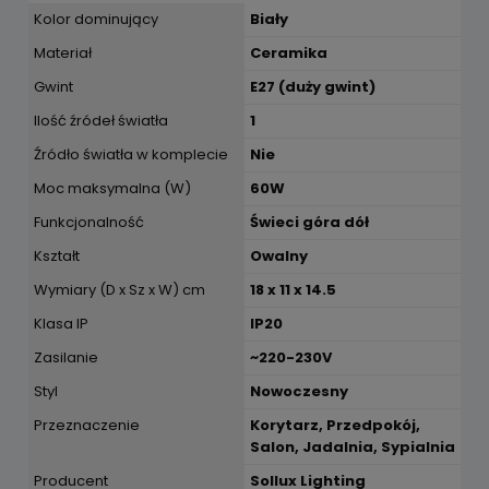
Kolor dominujący
Biały
Materiał
Ceramika
Gwint
E27 (duży gwint)
Ilość źródeł światła
1
Źródło światła w komplecie
Nie
Moc maksymalna (W)
60W
Funkcjonalność
Świeci góra dół
Kształt
Owalny
Wymiary (D x Sz x W) cm
18 x 11 x 14.5
Klasa IP
IP20
Zasilanie
~220-230V
Styl
Nowoczesny
Przeznaczenie
Korytarz, Przedpokój,
Salon, Jadalnia, Sypialnia
Producent
Sollux Lighting