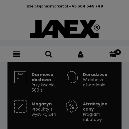
sklep@janexmarket.pl
+48 504 545 749
Darmowa
Doradztwo
dostawa
W doborze
Przy kwocie
oświetlenia
500 zł
Magazyn
Atrakcyjne
Produkty z
ceny
wysyłką 24h
Program
rabatowy