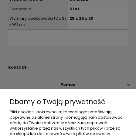
Gwarancja
5 lat
Wymiary opakowania (D x Sz
25 x 25 x 20
x W) cm
Kontakt
Pomoc
Dbamy o Twoją prywatność
Moje konto
Pliki cookies i pokrewne im technologie umożliwiają
poprawne działanie strony i pomagają nam dostosować
Płatności i dostawa
ofertę do Twoich potrzeb. Możesz zaakceptować
wykorzystanie przez nas wszystkich tych plików i przejść
do sklepu lub dostosować użycie plików do swoich