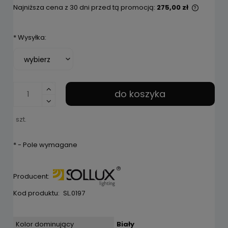
Najniższa cena z 30 dni przed tą promocją:
275,00 zł
Jeżeli 
niż 30 d
*
Wysyłka:
cena od
pojawił
do koszyka
szt.
*
- Pole wymagane
Producent:
Kod produktu:
SL.0197
Kolor dominujący
Biały