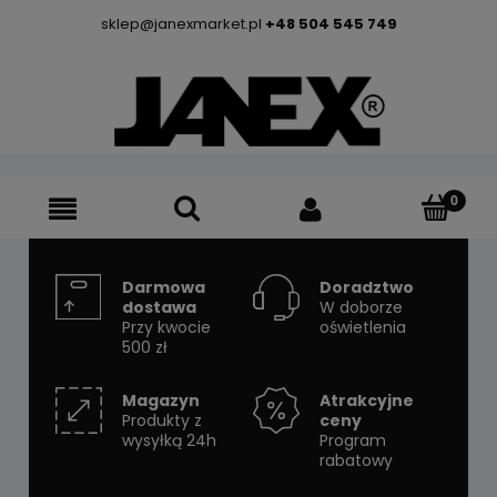
sklep@janexmarket.pl
+48 504 545 749
Darmowa
Doradztwo
dostawa
W doborze
Przy kwocie
oświetlenia
500 zł
Magazyn
Atrakcyjne
Produkty z
ceny
wysyłką 24h
Program
rabatowy