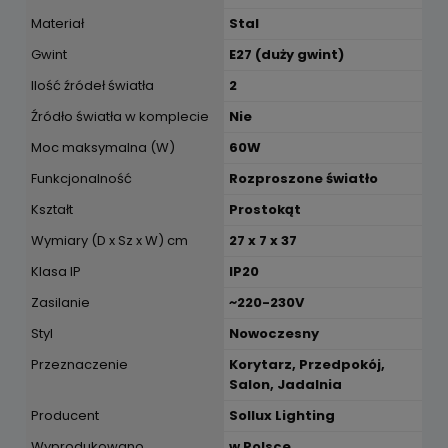
Materiał
Stal
Gwint
E27 (duży gwint)
Ilość źródeł światła
2
Źródło światła w komplecie
Nie
Moc maksymalna (W)
60W
Funkcjonalność
Rozproszone światło
Kształt
Prostokąt
Wymiary (D x Sz x W) cm
27 x 7 x 37
Klasa IP
IP20
Zasilanie
~220-230V
Styl
Nowoczesny
Przeznaczenie
Korytarz, Przedpokój,
Salon, Jadalnia
Producent
Sollux Lighting
Wyprodukowano
w Polsce