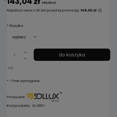
143,04 zł
149,00 zł
Najniższa cena z 30 dni przed tą promocją:
149,00 zł
Jeżeli 
niż 30 d
*
Wysyłka:
cena od
pojawił 
do koszyka
szt.
*
- Pole wymagane
Producent:
Kod produktu:
SL.0857