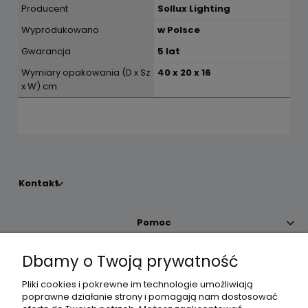
Producent
Sollux Lighting
Wyprodukowano
w Polsce
Gwarancja
5 lat
Wymiary opakowania (D x Sz
40 x 20 x 16
x W) cm
Kontakt
Pomoc
Dbamy o Twoją prywatność
Moje konto
Pliki cookies i pokrewne im technologie umożliwiają
poprawne działanie strony i pomagają nam dostosować
Płatności i dostawa