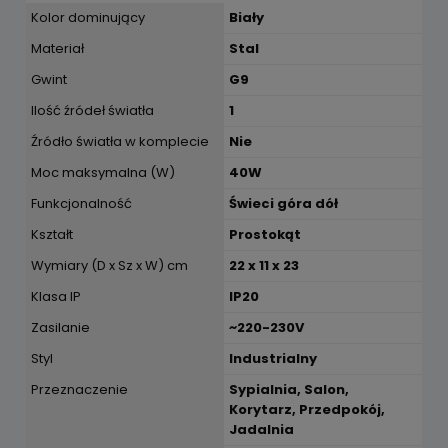
Kolor dominujący
Biały
Materiał
Stal
Gwint
G9
Ilość źródeł światła
1
Źródło światła w komplecie
Nie
Moc maksymalna (W)
40W
Funkcjonalność
Świeci góra dół
Kształt
Prostokąt
Wymiary (D x Sz x W) cm
22 x 11 x 23
Klasa IP
IP20
Zasilanie
~220-230V
Styl
Industrialny
Przeznaczenie
Sypialnia, Salon,
Korytarz, Przedpokój,
Jadalnia