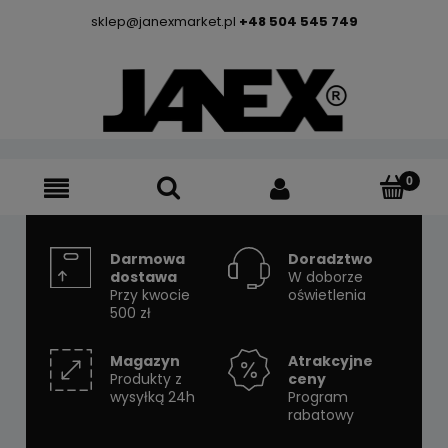
sklep@janexmarket.pl
+48 504 545 749
Darmowa
Doradztwo
dostawa
W doborze
Przy kwocie
oświetlenia
500 zł
Magazyn
Atrakcyjne
Produkty z
ceny
wysyłką 24h
Program
rabatowy