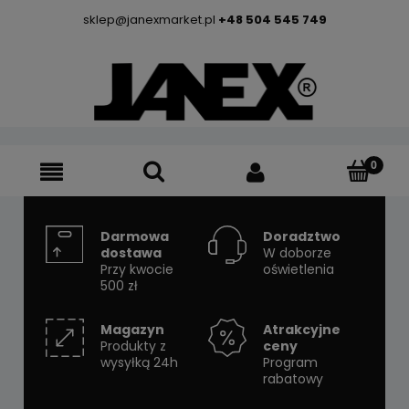
sklep@janexmarket.pl
+48 504 545 749
Darmowa
Doradztwo
dostawa
W doborze
Przy kwocie
oświetlenia
500 zł
Magazyn
Atrakcyjne
Produkty z
ceny
wysyłką 24h
Program
rabatowy