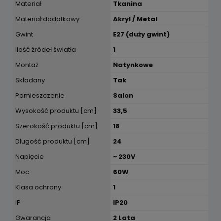
Materiał
Tkanina
Materiał dodatkowy
Akryl / Metal
Gwint
E27 (duży gwint)
Ilość źródeł światła
1
Montaż
Natynkowe
Składany
Tak
Pomieszczenie
Salon
Wysokość produktu [cm]
33,5
Szerokość produktu [cm]
18
Długość produktu [cm]
24
Napięcie
~ 230V
Moc
60W
Klasa ochrony
1
IP
IP20
Gwarancja
2 Lata