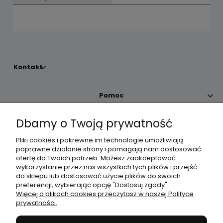
Kontakt
Pomoc
Dbamy o Twoją prywatność
Moje konto
Pliki cookies i pokrewne im technologie umożliwiają
poprawne działanie strony i pomagają nam dostosować
Płatności i dostawa
ofertę do Twoich potrzeb. Możesz zaakceptować
wykorzystanie przez nas wszystkich tych plików i przejść
do sklepu lub dostosować użycie plików do swoich
Informacje
preferencji, wybierając opcję "Dostosuj zgody".
Więcej o plikach cookies przeczytasz w naszej Polityce
prywatności.
O nas