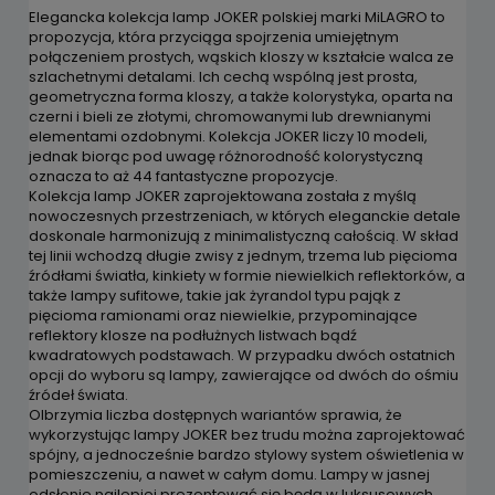
Elegancka kolekcja lamp JOKER polskiej marki MiLAGRO to
propozycja, która przyciąga spojrzenia umiejętnym
połączeniem prostych, wąskich kloszy w kształcie walca ze
szlachetnymi detalami. Ich cechą wspólną jest prosta,
geometryczna forma kloszy, a także kolorystyka, oparta na
czerni i bieli ze złotymi, chromowanymi lub drewnianymi
elementami ozdobnymi. Kolekcja JOKER liczy 10 modeli,
jednak biorąc pod uwagę różnorodność kolorystyczną
oznacza to aż 44 fantastyczne propozycje.
Kolekcja lamp JOKER zaprojektowana została z myślą
nowoczesnych przestrzeniach, w których eleganckie detale
doskonale harmonizują z minimalistyczną całością. W skład
tej linii wchodzą długie zwisy z jednym, trzema lub pięcioma
źródłami światła, kinkiety w formie niewielkich reflektorków, a
także lampy sufitowe, takie jak żyrandol typu pająk z
pięcioma ramionami oraz niewielkie, przypominające
reflektory klosze na podłużnych listwach bądź
kwadratowych podstawach. W przypadku dwóch ostatnich
opcji do wyboru są lampy, zawierające od dwóch do ośmiu
źródeł świata.
Olbrzymia liczba dostępnych wariantów sprawia, że
wykorzystując lampy JOKER bez trudu można zaprojektować
spójny, a jednocześnie bardzo stylowy system oświetlenia w
pomieszczeniu, a nawet w całym domu. Lampy w jasnej
odsłonie najlepiej prezentować się będą w luksusowych