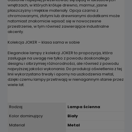
wnętrzach, w których króluje drewno, marmur, jasne
płaszczyzny i miękkie materiały. Opcja czarna z
chromowanymi, złotymi lub drewnianymi dodatkami może
natomiast znakomicie wpisać się w nowoczesne
przestrzenie, w tym również zawierające industrialne
akcenty.
Kolekcja JOKER – klasa sama w sobie
Eleganckie lampy z kolekcji JOKER to propozycja, która
zasługuje na uwagę nie tylko z powodu doskonałego
designu i olbrzymiej różnorodności, ale również z powodu
najwyższej jakości wykonania. Do produkcji oświetlenia z tej
linii wykorzystano trwały i oporny na uszkodzenia metal,
dzięki czemu lampy przetrwają w nienagannym stanie przez
wiele lat.
Rodzaj
Lampa ścienna
Kolor dominujący
Biały
Materiał
Metal