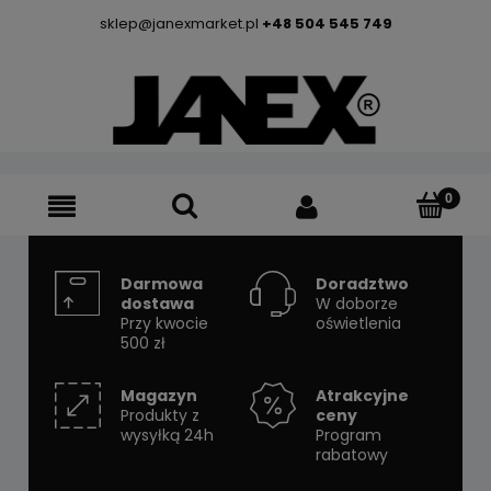
sklep@janexmarket.pl
+48 504 545 749
Darmowa
Doradztwo
dostawa
W doborze
Przy kwocie
oświetlenia
500 zł
Magazyn
Atrakcyjne
Produkty z
ceny
wysyłką 24h
Program
rabatowy