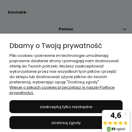
Kontakt
Pomoc
Dbamy o Twoją prywatność
Moje konto
Pliki cookies i pokrewne im technologie umożliwiają
poprawne działanie strony i pomagają nam dostosować
Płatności i dostawa
ofertę do Twoich potrzeb. Możesz zaakceptować
wykorzystanie przez nas wszystkich tych plików i przejść
do sklepu lub dostosować użycie plików do swoich
Informacje
preferencji, wybierając opcję "Dostosuj zgody".
Więcej o plikach cookies przeczytasz w naszej Polityce
prywatności.
O nas
zaakceptuj tylko niezbędne
JANEX
// ul. Przemysłowa 11a, 75-216 Koszalin //
NIP
669-050-03-43
dostosuj zgody
//
Tel.:
504 545 749
//
E-mail:
sklep@janexmarket.pl