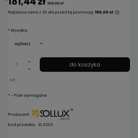
181,44 zł
189,00 zł
Najniższa cena z 30 dni przed tą promocją:
189,00 zł
Jeżeli p
niż 30 d
*
Wysyłka:
cena od
pojawił 
do koszyka
szt.
*
- Pole wymagane
Producent:
Kod produktu:
SL.0203