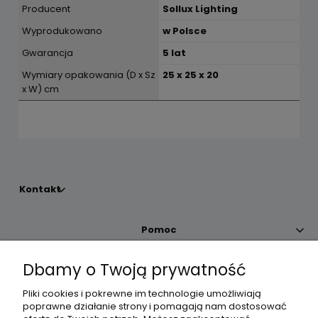
Producent
Sollux Lighting
Wyprodukowano
w Polsce
Gwarancja
5 lat
Wymiary opakowania (D x Sz
25 x 25 x 20
x W) cm
Kontakt
Pomoc
Dbamy o Twoją prywatność
Moje konto
Pliki cookies i pokrewne im technologie umożliwiają
poprawne działanie strony i pomagają nam dostosować
Płatności i dostawa