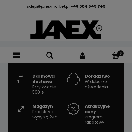
sklep@janexmarket.pl
+48 504 545 749
Darmowa
Doradztwo
dostawa
W doborze
Przy kwocie
oświetlenia
500 zł
Magazyn
Atrakcyjne
Produkty z
ceny
wysyłką 24h
Program
rabatowy