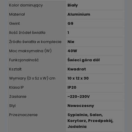
Kolor dominujący
Biały
Materiał
Aluminium
Gwint
G9
Ilość źródeł światła
1
Źródło światła w komplecie
Nie
Moc maksymalna (W)
40W
Funkcjonalność
Świeci góra dół
Kształt
Kwadrat
Wymiary (D x Sz x W) cm
10 x 12 x 30
Klasa IP
IP20
Zasilanie
~220-230V
Styl
Nowoczesny
Przeznaczenie
Sypialnia, Salon,
Korytarz, Przedpokój,
Jadalnia