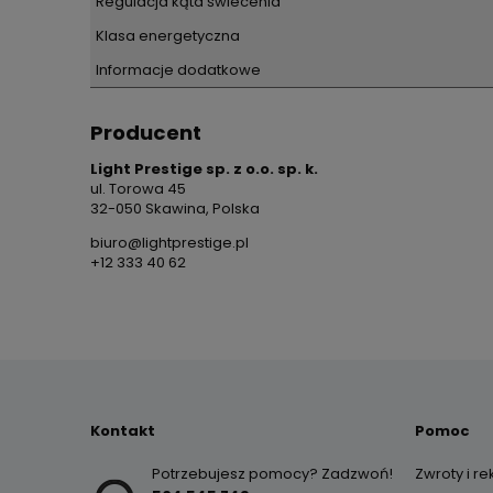
Regulacja kąta świecenia
Klasa energetyczna
Informacje dodatkowe
Producent
Light Prestige sp. z o.o. sp. k.
ul. Torowa 45
32-050 Skawina, Polska
biuro@lightprestige.pl
+12 333 40 62
Kontakt
Pomoc
Potrzebujesz pomocy? Zadzwoń!
Zwroty i r