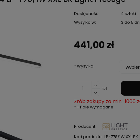
Dostępność:
4 sztuki
Wysyłka w:
3 do 5 d
441,00 zł
*
Wysyłka:
szt.
Zrób zakupy za min.: 1000 z
*
- Pole wymagane
Producent:
Kod produktu:
LP-778/1W XXL BK