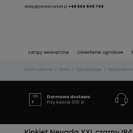
sklep@janexmarket.pl
+48 504 545 749
Lampy wewnętrzne
Oświetlenie ogrodowe
Strona główna
Marki
Light prestige
Kinkiet Neva
Darmowa dostawa
Przy kwocie 500 zł
Kinkiet Nevada XXL czarny IP4