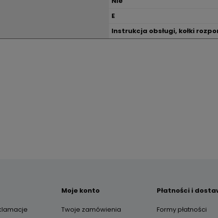
Nie
E
Instrukcja obsługi, kołki rozp
Moje konto
Płatności i dost
eklamacje
Twoje zamówienia
Formy płatności