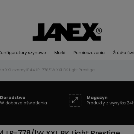
Konfiguratory szynowe
Marki
Pomieszczenia
Źródła świ
da XXL czarny IP44 LP-778/1W XXL BK Light Prestige
Doradztwo
Magazyn
W doborze oświetlenia
Produkty z wysyłką 24
4 LP-778/1W XXL BK Light Prestige