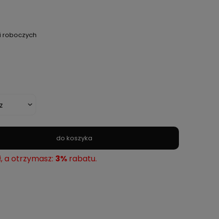
ni roboczych
do koszyka
ł, a otrzymasz:
3%
rabatu.