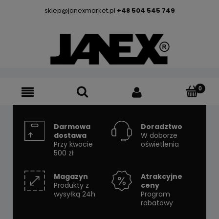
sklep@janexmarket.pl
+48 504 545 749
Darmowa
Doradztwo
dostawa
W doborze
Przy kwocie
oświetlenia
500 zł
Magazyn
Atrakcyjne
Produkty z
ceny
wysyłką 24h
Program
rabatowy