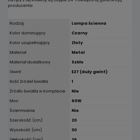
producenta.
Rodzaj
Lampa ścienna
Kolor dominujący
Czarny
Kolor uzupełniający
Złoty
Materiał
Metal
Materiał dodatkowy
Szkło
Gwint
E27 (duży gwint)
Ilość źródeł światła
1
Żródło światła w komplecie
Nie
Moc
60W
Ściemnianie
Nie
Szerokość (cm)
20
Wysokość (cm)
30
Głębokość (cm)
26