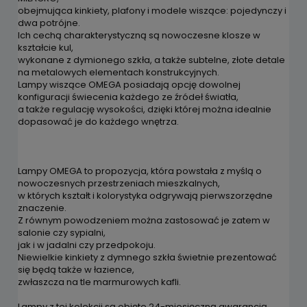
obejmująca kinkiety, plafony i modele wiszące: pojedynczy i
dwa potrójne.
Ich cechą charakterystyczną są nowoczesne klosze w
kształcie kul,
wykonane z dymionego szkła, a także subtelne, złote detale
na metalowych elementach konstrukcyjnych.
Lampy wiszące OMEGA posiadają opcję dowolnej
konfiguracji świecenia każdego ze źródeł światła,
a także regulację wysokości, dzięki której można idealnie
dopasować je do każdego wnętrza.
Lampy OMEGA to propozycja, która powstała z myślą o
nowoczesnych przestrzeniach mieszkalnych,
w których kształt i kolorystyka odgrywają pierwszorzędne
znaczenie.
Z równym powodzeniem można zastosować je zatem w
salonie czy sypialni,
jak i w jadalni czy przedpokoju.
Niewielkie kinkiety z dymnego szkła świetnie prezentować
się będą także w łazience,
zwłaszcza na tle marmurowych kafli.
Lampy z tej kolekcji są objęte 24-miesięczną gwarancją