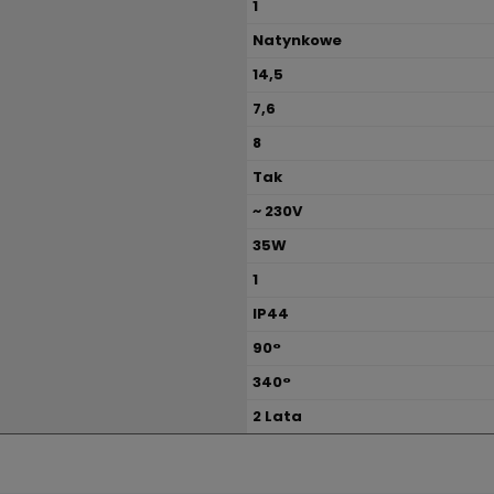
1
Natynkowe
14,5
7,6
8
Tak
~ 230V
35W
1
IP44
90°
340°
2 Lata