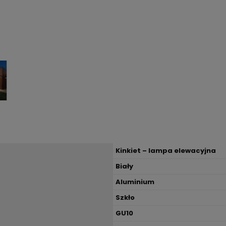
Kinkiet – lampa elewacyjna
Biały
Aluminium
Szkło
GU10