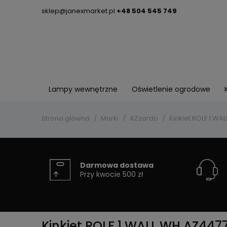
sklep@janexmarket.pl
+48 504 545 749
Lampy wewnętrzne
Oświetlenie ogrodowe
Strona główna
Marki
AZzardo
Kinkiet ROLF 1 W
Darmowa dostawa
Przy kwocie 500 zł
Kinkiet ROLF 1 WALL WH AZ447