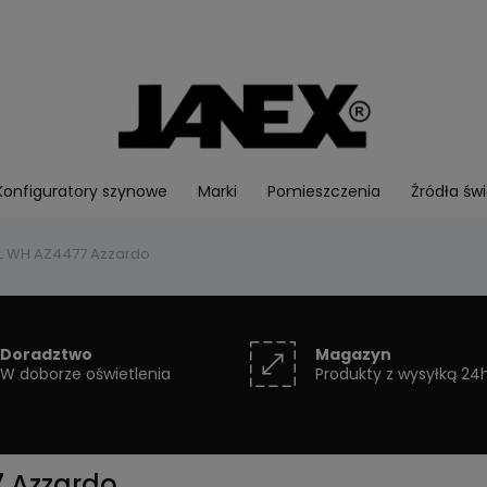
Konfiguratory szynowe
Marki
Pomieszczenia
Źródła świ
ALL WH AZ4477 Azzardo
Doradztwo
Magazyn
W doborze oświetlenia
Produkty z wysyłką 24
7 Azzardo